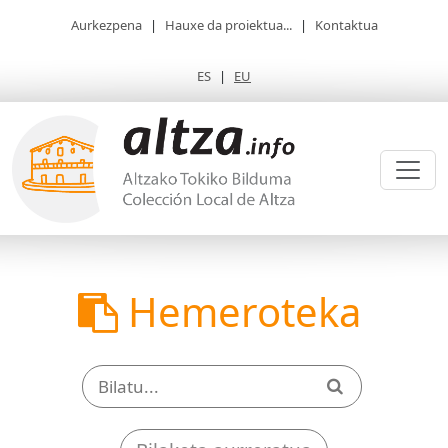
Aurkezpena
|
Hauxe da proiektua...
|
Kontaktua
ES
|
EU
Hemeroteka