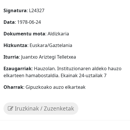
Signatura
: L24327
Data
: 1978-06-24
Dokumentu mota
: Aldizkaria
Hizkuntza
: Euskara/Gaztelania
Iturria
: Juantxo Ariztegi Telletxea
Ezaugarriak
: Hauzolan. Instituzionaren aldeko hauzo
elkarteen hamabostaldia. Ekainak 24-uztailak 7
Oharrak
: Gipuzkoako auzo elkarteak
Iruzkinak / Zuzenketak