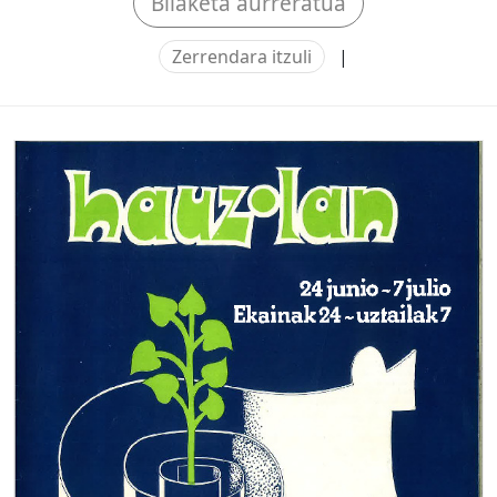
Bilaketa aurreratua
Zerrendara itzuli
|