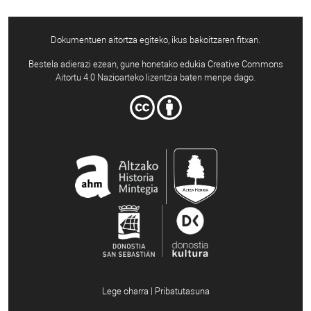
Dokumentuen aitortza egiteko, ikus bakoitzaren fitxan.
Bestela adierazi ezean, gune honetako edukia Creative Commons
Aitortu 4.0 Nazioarteko lizentzia baten menpe dago.
Lege oharra | Pribatutasuna