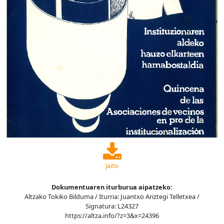
Jaitsi
Dokumentuaren iturburua aipatzeko:
Altzako Tokiko Bilduma / Iturria: Juantxo Ariztegi Telletxea /
Signatura: L24327
https://altza.info/?z=3&x=24396