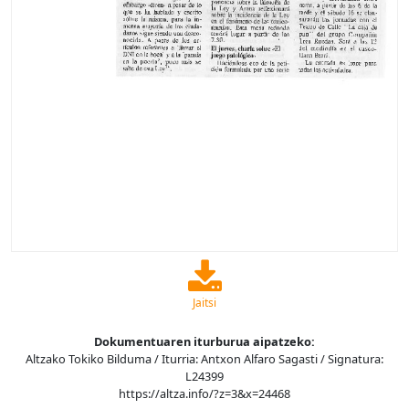
Jaitsi
Dokumentuaren iturburua aipatzeko:
Altzako Tokiko Bilduma / Iturria: Antxon Alfaro Sagasti / Signatura:
L24399
https://altza.info/?z=3&x=24468