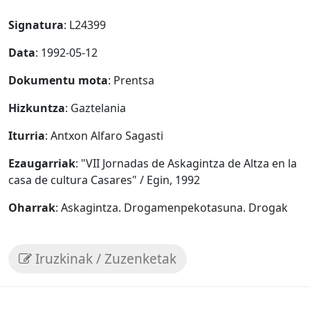
Signatura
: L24399
Data
: 1992-05-12
Dokumentu mota
: Prentsa
Hizkuntza
: Gaztelania
Iturria
: Antxon Alfaro Sagasti
Ezaugarriak
: "VII Jornadas de Askagintza de Altza en la
casa de cultura Casares" / Egin, 1992
Oharrak
: Askagintza. Drogamenpekotasuna. Drogak
Iruzkinak / Zuzenketak