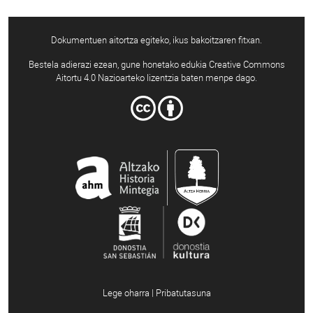
Dokumentuen aitortza egiteko, ikus bakoitzaren fitxan.
Bestela adierazi ezean, gune honetako edukia Creative Commons
Aitortu 4.0 Nazioarteko lizentzia baten menpe dago.
Lege oharra | Pribatutasuna