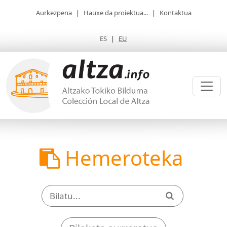
Aurkezpena
|
Hauxe da proiektua...
|
Kontaktua
ES
|
EU
Hemeroteka