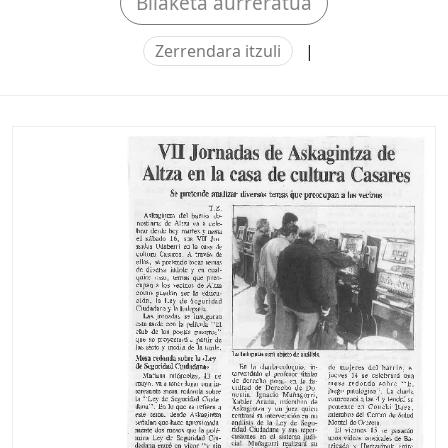
Bilaketa aurreratua
Zerrendara itzuli
|