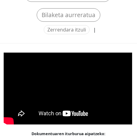
Bilaketa aurreratua
Zerrendara itzuli
|
Dokumentuaren iturburua aipatzeko: