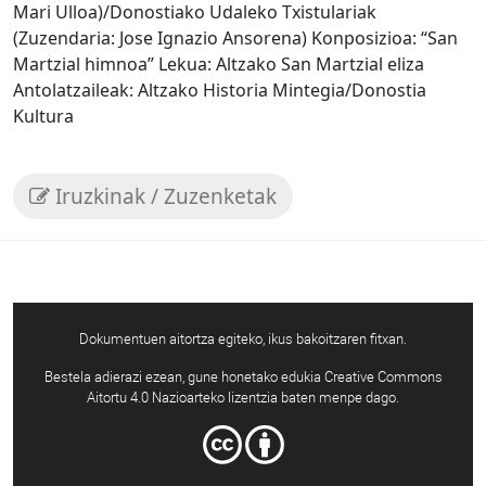
Mari Ulloa)/Donostiako Udaleko Txistulariak
(Zuzendaria: Jose Ignazio Ansorena) Konposizioa: “San
Martzial himnoa” Lekua: Altzako San Martzial eliza
Antolatzaileak: Altzako Historia Mintegia/Donostia
Kultura
Iruzkinak / Zuzenketak
Dokumentuen aitortza egiteko, ikus bakoitzaren fitxan.
Bestela adierazi ezean, gune honetako edukia Creative Commons
Aitortu 4.0 Nazioarteko lizentzia baten menpe dago.