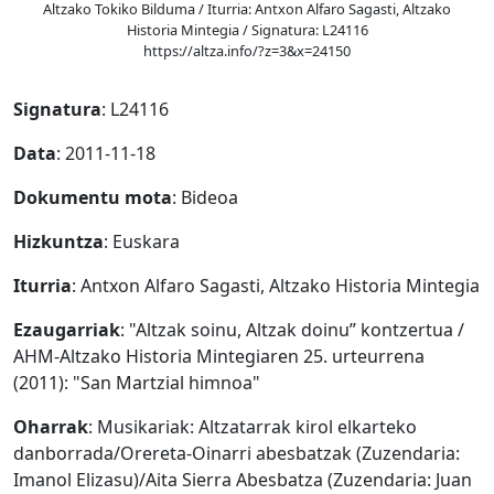
Altzako Tokiko Bilduma / Iturria: Antxon Alfaro Sagasti, Altzako
Historia Mintegia / Signatura: L24116
https://altza.info/?z=3&x=24150
Signatura
: L24116
Data
: 2011-11-18
Dokumentu mota
: Bideoa
Hizkuntza
: Euskara
Iturria
: Antxon Alfaro Sagasti, Altzako Historia Mintegia
Ezaugarriak
: "Altzak soinu, Altzak doinu” kontzertua /
AHM-Altzako Historia Mintegiaren 25. urteurrena
(2011): "San Martzial himnoa"
Oharrak
: Musikariak: Altzatarrak kirol elkarteko
danborrada/Orereta-Oinarri abesbatzak (Zuzendaria:
Imanol Elizasu)/Aita Sierra Abesbatza (Zuzendaria: Juan