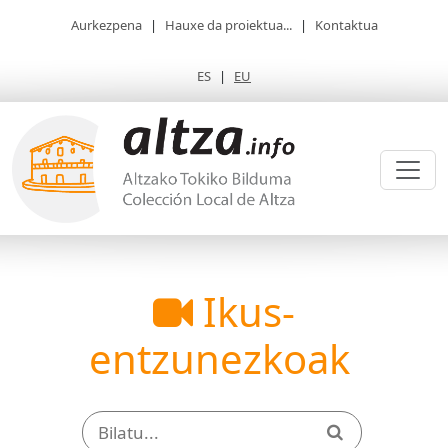
Aurkezpena
|
Hauxe da proiektua...
|
Kontaktua
ES
|
EU
Ikus-
entzunezkoak