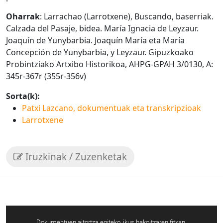
Oharrak
: Larrachao (Larrotxene), Buscando, baserriak.
Calzada del Pasaje, bidea. María Ignacia de Leyzaur.
Joaquín de Yunybarbia. Joaquín María eta María
Concepción de Yunybarbia, y Leyzaur. Gipuzkoako
Probintziako Artxibo Historikoa, AHPG-GPAH 3/0130, A:
345r-367r (355r-356v)
Sorta(k):
Patxi Lazcano, dokumentuak eta transkripzioak
Larrotxene
Iruzkinak / Zuzenketak
Dokumentuen aitortza egiteko, ikus bakoitzaren fitxan.