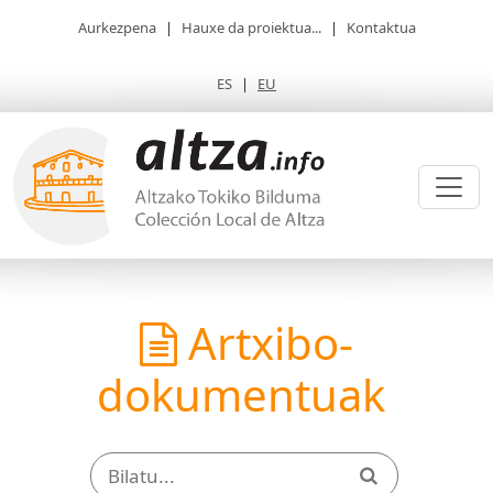
Aurkezpena
|
Hauxe da proiektua...
|
Kontaktua
ES
|
EU
Artxibo-
dokumentuak