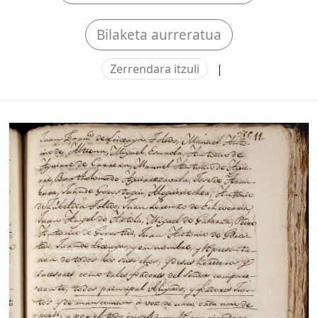
Bilaketa aurreratua
Zerrendara itzuli
|