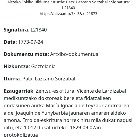
Altzako Tokiko Bilduma / Iturria: Patxi Lazcano Sorzabal / Signatura:
L21840
https://altza.info/?z=3&x=21873
Signatura
: L21840
Data
: 1773-07-24
Dokumentu mota
: Artxibo-dokumentua
Hizkuntza
: Gaztelania
Iturria
: Patxi Lazcano Sorzabal
Ezaugarriak
: Zentsu-eskritura, Vicente de Lardizabal
medikuntzako doktoreak bere eta fidatzaileen
ondasunen aurka María Ignacia de Leyzaur andrearen
alde, Joaquín de Yunybarbia jaunaren amaren aldeko
amona. Errolda-eskritura horrek hiru mila dukat nagusi
ditu, eta 1.012 dukat urteko. 1829-09-07an
protokolizatua