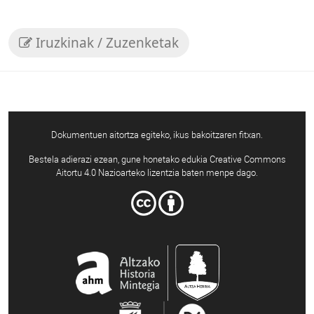
Iruzkinak / Zuzenketak
Dokumentuen aitortza egiteko, ikus bakoitzaren fitxan.
Bestela adierazi ezean, gune honetako edukia Creative Commons
Aitortu 4.0 Nazioarteko lizentzia baten menpe dago.