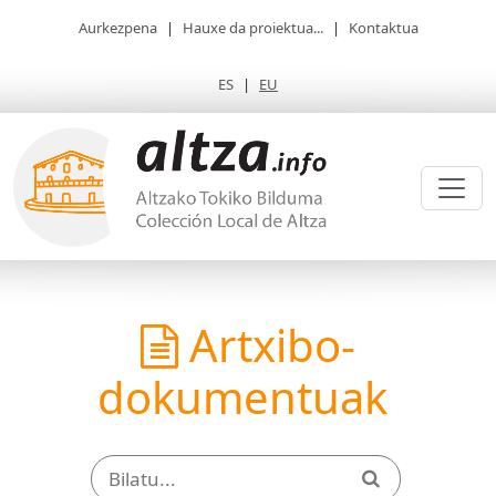
Aurkezpena
|
Hauxe da proiektua...
|
Kontaktua
ES
|
EU
Artxibo-
dokumentuak