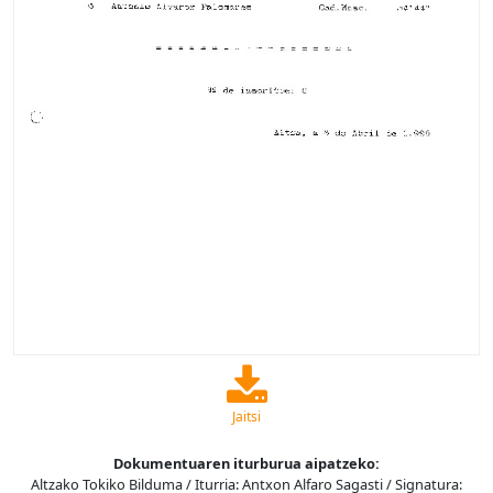
Jaitsi
Dokumentuaren iturburua aipatzeko:
Altzako Tokiko Bilduma / Iturria: Antxon Alfaro Sagasti / Signatura: