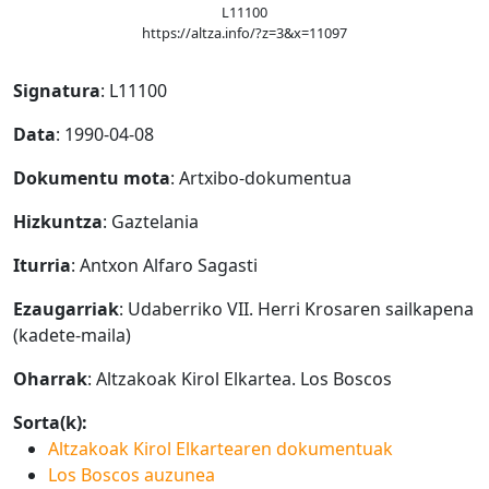
L11100
https://altza.info/?z=3&x=11097
Signatura
: L11100
Data
: 1990-04-08
Dokumentu mota
: Artxibo-dokumentua
Hizkuntza
: Gaztelania
Iturria
: Antxon Alfaro Sagasti
Ezaugarriak
: Udaberriko VII. Herri Krosaren sailkapena
(kadete-maila)
Oharrak
: Altzakoak Kirol Elkartea. Los Boscos
Sorta(k):
Altzakoak Kirol Elkartearen dokumentuak
Los Boscos auzunea