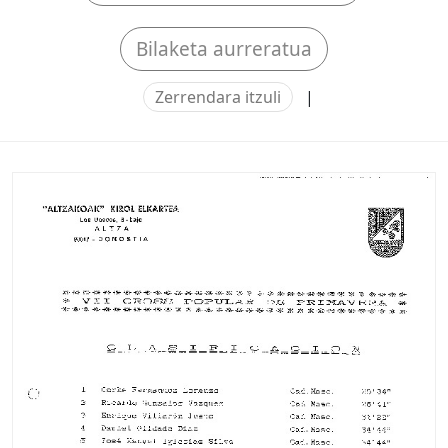
Bilaketa aurreratua
Zerrendara itzuli
|