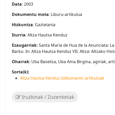
Data
: 2003
Dokumentu mota
: Liburu-artikulua
Hizkuntza
: Gaztelania
Iturria
: Altza Hautsa Kenduz
Ezaugarriak
: Santa María de Hua de la Anunciata: La
Barko. In: Altza Hautsa Kenduz VII. Altza: Altzako Hist
Oharrak
: Uba Baseliza, Uba Ama Birgina, agiriak, ar
Sorta(k):
Altza Hautsa Kenduz bildumaren artikuluak
Iruzkinak / Zuzenketak