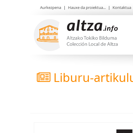
Aurkezpena
|
Hauxe da proiektua...
|
Kontaktua
Liburu-artikul