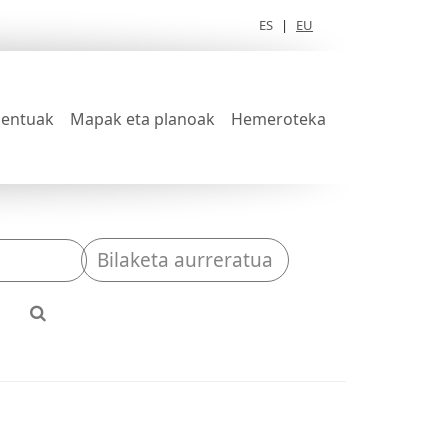
ES
|
EU
entuak
Mapak eta planoak
Hemeroteka
Bilaketa aurreratua