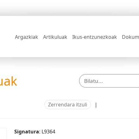
Argazkiak
Artikuluak
Ikus-entzunezkoak
Dokum
uak
Zerrendara itzuli
|
Signatura
: L9364