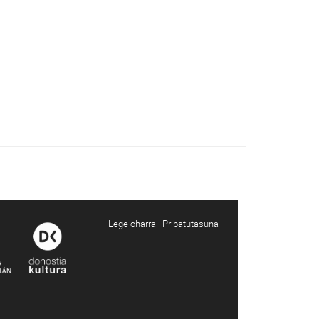
Lege oharra | Pribatutasuna