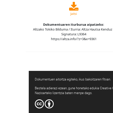
Jaitsi
Dokumentuaren iturburua aipatzeko:
Altzako Tokiko Bilduma / Iturria: Altza Hautsa Kenduz 
Signatura: L9364
https://altza.info/?z=3&x=9361
Dokumentuen aitortza egiteko, ikus bakoitzaren fitxan.
Bestela adierazi ezean, gune honetako edukia Creativ
Nazioarteko lizentzia baten menpe dago.