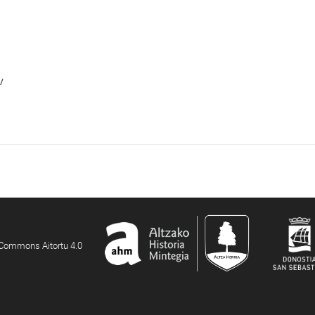
/
e Commons Aitortu 4.0