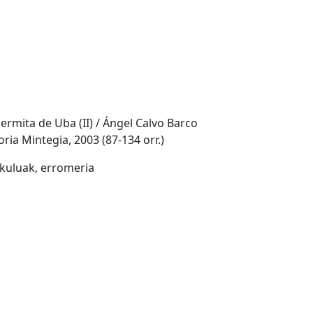
 ermita de Uba (II) / Ángel Calvo Barco
oria Mintegia, 2003 (87-134 orr.)
tikuluak, erromeria