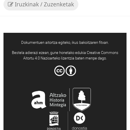
Iruzkinak / Zuzenketak
Dokumentuen aitortza egiteko, ikus bakoitzaren fitxan.
Bestela adierazi ezean, gune honetako edukia Creative Commons
Aitortu 4.0 Nazioarteko lizentzia baten menpe dago.