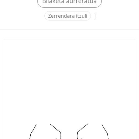
Bilaketa aurreratua
Zerrendara itzuli
|