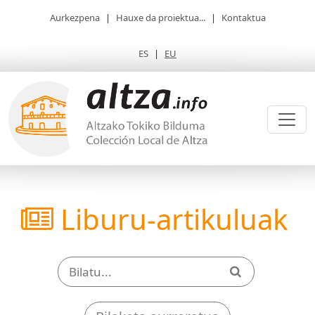
Aurkezpena
|
Hauxe da proiektua...
|
Kontaktua
ES
|
EU
Liburu-artikuluak