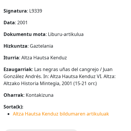
Signatura
: L9339
Data
: 2001
Dokumentu mota
: Liburu-artikulua
Hizkuntza
: Gaztelania
Iturria
: Altza Hautsa Kenduz
Ezaugarriak
: Las negras uñas del cangrejo / Juan
González Andrés. In: Altza Hautsa Kenduz VI. Altza:
Altzako Historia Mintegia, 2001 (15-21 orr.)
Oharrak
: Kontakizuna
Sorta(k):
Altza Hautsa Kenduz bildumaren artikuluak