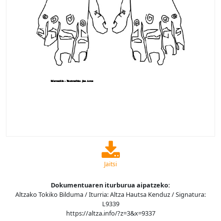
Jaitsi
Dokumentuaren iturburua aipatzeko:
Altzako Tokiko Bilduma / Iturria: Altza Hautsa Kenduz / Signatura:
L9339
https://altza.info/?z=3&x=9337