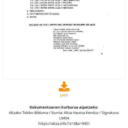
Jaitsi
Dokumentuaren iturburua aipatzeko:
Altzako Tokiko Bilduma / Iturria: Altza Hautsa Kenduz / Signatura:
L9454
https://altza.info/?z=3&x=9451