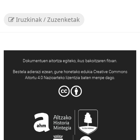
Iruzkinak / Zuzenketak
Dokumentuen aitortza egiteko, ikus bakoitzaren fitxan.
Bestela adierazi ezean, gune honetako edukia Creative Commons
Aitortu 4.0 Nazioarteko lizentzia baten menpe dago.