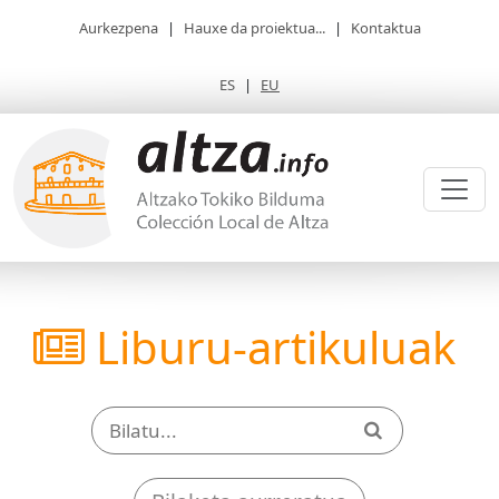
Aurkezpena
|
Hauxe da proiektua...
|
Kontaktua
ES
|
EU
Liburu-artikuluak