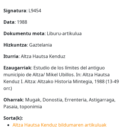
Signatura
: L9454
Data
: 1988
Dokumentu mota
: Liburu-artikulua
Hizkuntza
: Gaztelania
Iturria
: Altza Hautsa Kenduz
Ezaugarriak
: Estudio de los límites del antiguo
municipio de Altza/ Mikel Ubillos. In: Altza Hautsa
Kenduz I. Altza: Altzako Historia Mintegia, 1988 (13-49
orr.)
Oharrak
: Mugak, Donostia, Errenteria, Astigarraga,
Pasaia, toponimia
Sorta(k):
Altza Hautsa Kenduz bildumaren artikuluak