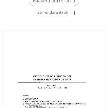
Bilaketa aurreratua
Zerrendara itzuli
|