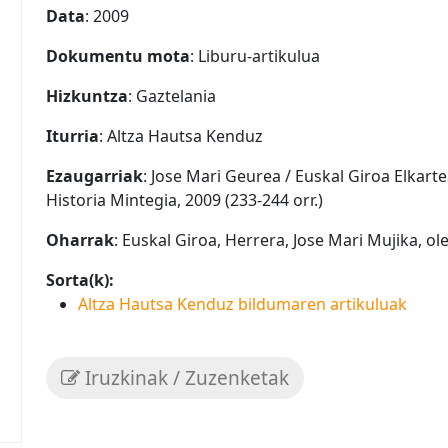
Data
: 2009
Dokumentu mota
: Liburu-artikulua
Hizkuntza
: Gaztelania
Iturria
: Altza Hautsa Kenduz
Ezaugarriak
: Jose Mari Geurea / Euskal Giroa Elkarte
Historia Mintegia, 2009 (233-244 orr.)
Oharrak
: Euskal Giroa, Herrera, Jose Mari Mujika, ol
Sorta(k):
Altza Hautsa Kenduz bildumaren artikuluak
Iruzkinak / Zuzenketak