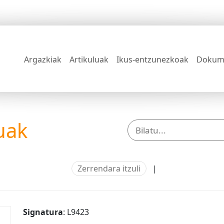
Argazkiak
Artikuluak
Ikus-entzunezkoak
Dokum
uak
Zerrendara itzuli
|
Signatura
: L9423