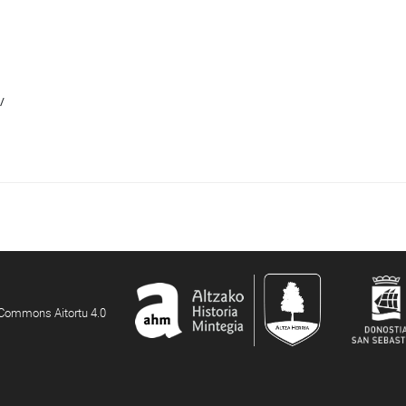
/
e Commons Aitortu 4.0