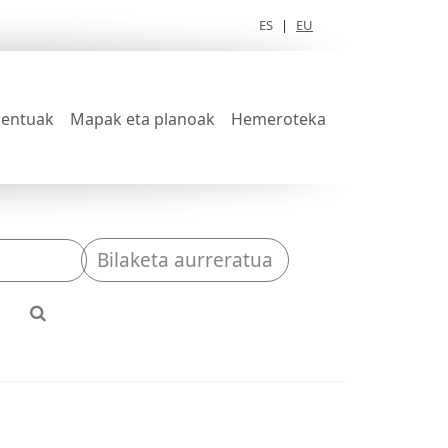
ES
|
EU
entuak
Mapak eta planoak
Hemeroteka
Bilaketa aurreratua