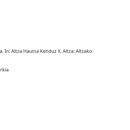
a. In: Altza Hautsa Kenduz X. Altza: Altzako
erkia