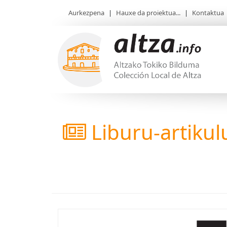
Aurkezpena
|
Hauxe da proiektua...
|
Kontaktua
Liburu-artikul