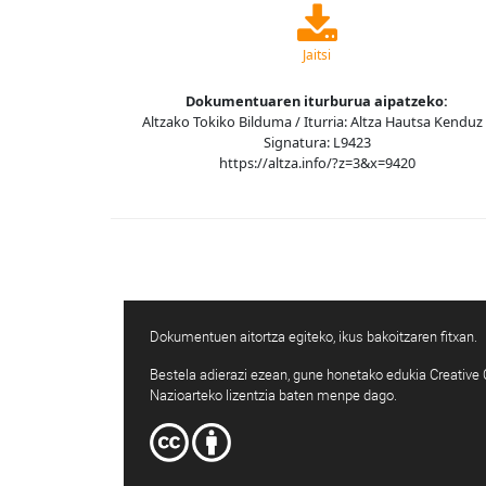
Jaitsi
Dokumentuaren iturburua aipatzeko:
Altzako Tokiko Bilduma / Iturria: Altza Hautsa Kenduz 
Signatura: L9423
https://altza.info/?z=3&x=9420
Dokumentuen aitortza egiteko, ikus bakoitzaren fitxan.
Bestela adierazi ezean, gune honetako edukia Creativ
Nazioarteko lizentzia baten menpe dago.