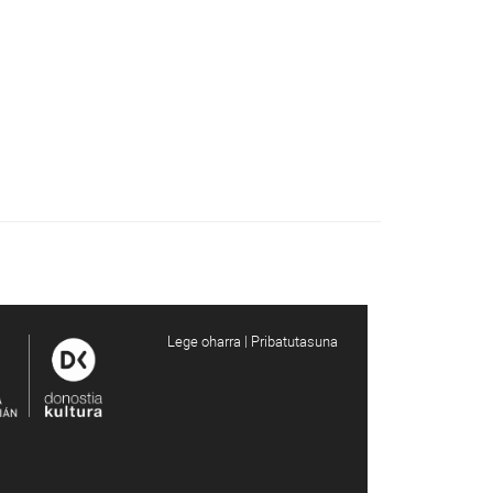
Lege oharra | Pribatutasuna