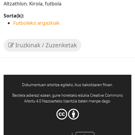
Altzathlon. Kirola, futbola
Sorta(k):
Futboleko argazkiak
Iruzkinak / Zuzenketak
Dokumentuen aitortza egiteko, ikus bakoitzaren fitxan.
Bestela adierazi ezean, gune honetako edukia Creative Commons
Aitortu 4.0 Nazioarteko lizentzia baten menpe dago.