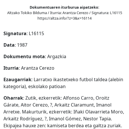
Dokumentuaren iturburua aipatzeko:
Altzako Tokiko Bilduma / Iturria: Arantza Cerezo / Signatura: L16115
https://altza.info/?z=3&x=16114
Signatura
: L16115
Data
: 1987
Dokumentu mota
: Argazkia
Iturria
: Arantza Cerezo
Ezaugarriak
: Larratxo ikastetxeko futbol taldea (alebin
kategoria), eskolako patioan
Oharrak
: Zutik, ezkerretik: Alfonso Carro, Oroitz
Gárate, Aitor Cerezo, ?, Arkaitz Claramunt, Imanol
Arretxe. Makurturik, ezkerretik: Iñaki Olavarrieta Moro,
Arkaitz Rodríguez, ?, Imanol Gómez, Nestor Tapia.
Ekipajea hauxe zen: kamiseta berdea eta galtza zuriak.