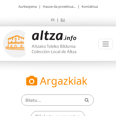
Aurkezpena
|
Hauxe da proiektua...
|
Kontaktua
ES
|
EU
Argazkiak