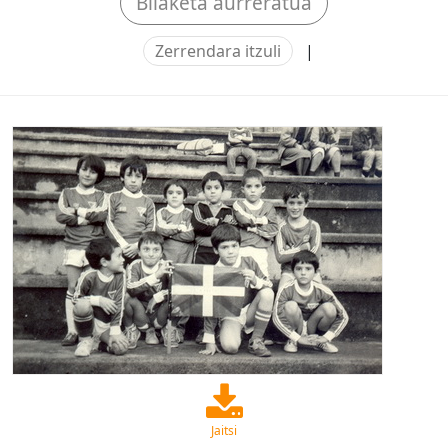
Bilaketa aurreratua
Zerrendara itzuli
|
Jaitsi