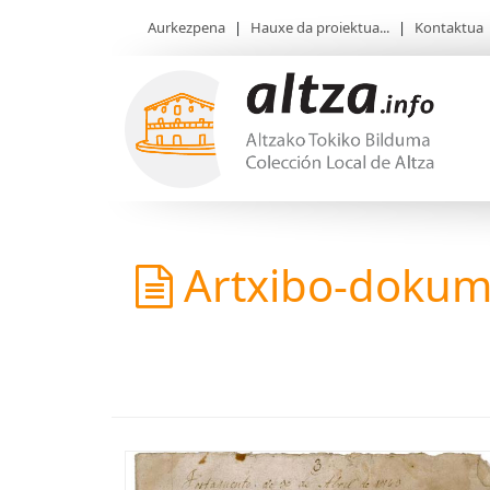
Aurkezpena
|
Hauxe da proiektua...
|
Kontaktua
Artxibo-doku