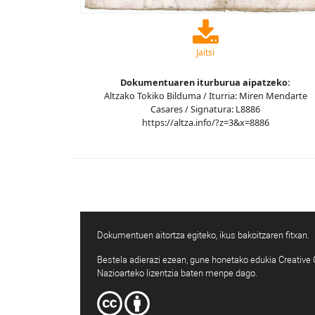
Jaitsi
Dokumentuaren iturburua aipatzeko:
Altzako Tokiko Bilduma / Iturria: Miren Mendarte
Casares / Signatura: L8886
https://altza.info/?z=3&x=8886
Dokumentuen aitortza egiteko, ikus bakoitzaren fitxan.
Bestela adierazi ezean, gune honetako edukia Creativ
Nazioarteko lizentzia baten menpe dago.