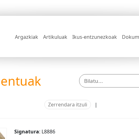
Argazkiak
Artikuluak
Ikus-entzunezkoak
Dokum
mentuak
Zerrendara itzuli
|
Signatura
: L8886