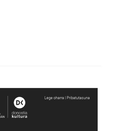
Lege oharra | Pribatutasuna