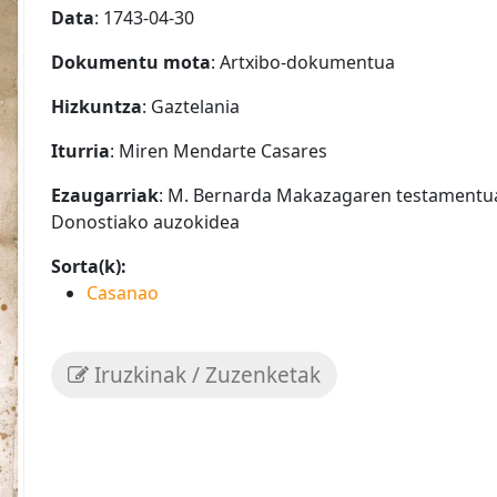
Data
: 1743-04-30
Dokumentu mota
: Artxibo-dokumentua
Hizkuntza
: Gaztelania
Iturria
: Miren Mendarte Casares
Ezaugarriak
: M. Bernarda Makazagaren testamentua,
Donostiako auzokidea
Sorta(k):
Casanao
Iruzkinak / Zuzenketak