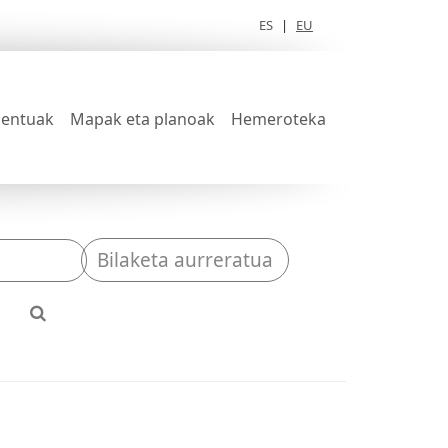
ES
|
EU
entuak
Mapak eta planoak
Hemeroteka
Bilaketa aurreratua