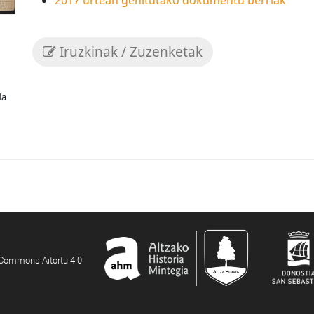
2017 urtean gehitutako dokumentu berriak
Iruzkinak / Zuzenketak
da
e Commons Aitortu 4.0