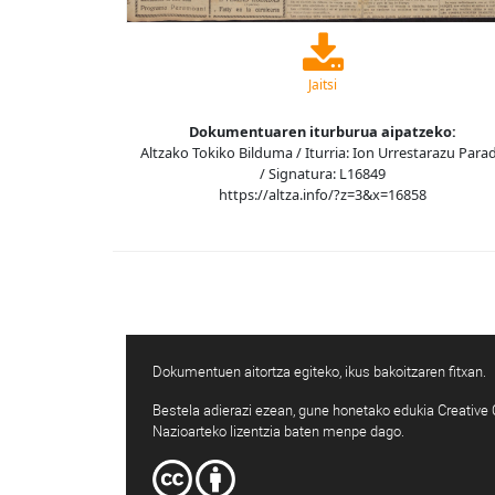
Jaitsi
Dokumentuaren iturburua aipatzeko:
Altzako Tokiko Bilduma / Iturria: Ion Urrestarazu Para
/ Signatura: L16849
https://altza.info/?z=3&x=16858
Dokumentuen aitortza egiteko, ikus bakoitzaren fitxan.
Bestela adierazi ezean, gune honetako edukia Creativ
Nazioarteko lizentzia baten menpe dago.