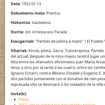
Data
: 1922-01-13
Dokumentu mota
: Prentsa
Hizkuntza
: Gaztelania
Iturria
: Ion Urrestarazu Parada
Ezaugarriak
: "Partido de pelota á mano" / El Pueblo V
Oharrak
: Kirola, pilota. Gerra. Transkripzioa: Part
del actual, después de la misa mayor, tendrá lugar u
Alza entre los afamados aficionados Juan María Arzac 
Ansa, y otro por la tarde á las cuatro, entre los tamb
Ignacio Echarri, contra Bibiano Elizalde y Eugenio E.
dos partidos juntamente con el donativo de cien pes
expresada villa se destinará á los soldados de la villa
Sorta(k):
Pilota