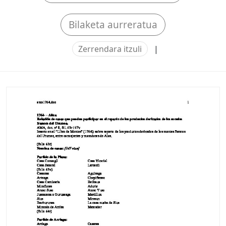
Bilaketa aurreratua
Zerrendara itzuli
|