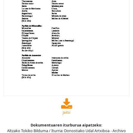
Jaitsi
Dokumentuaren iturburua aipatzeko:
Altzako Tokiko Bilduma / Iturria: Donostiako Udal Artxiboa - Archivo