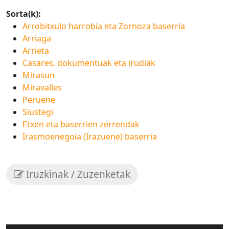
Sorta(k):
Arrobitxulo harrobia eta Zornoza baserria
Arriaga
Arrieta
Casares, dokumentuak eta irudiak
Mirasun
Miravalles
Peruene
Siustegi
Etxen eta baserrien zerrendak
Irasmoenegoia (Irazuene) baserria
Iruzkinak / Zuzenketak