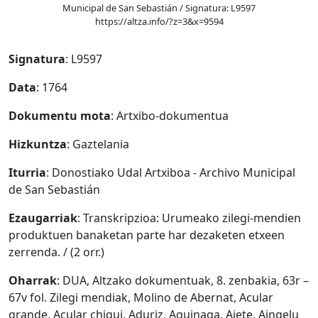
Municipal de San Sebastián / Signatura: L9597
https://altza.info/?z=3&x=9594
Signatura
: L9597
Data
: 1764
Dokumentu mota
: Artxibo-dokumentua
Hizkuntza
: Gaztelania
Iturria
: Donostiako Udal Artxiboa - Archivo Municipal
de San Sebastián
Ezaugarriak
: Transkripzioa: Urumeako zilegi-mendien
produktuen banaketan parte har dezaketen etxeen
zerrenda. / (2 orr.)
Oharrak
: DUA, Altzako dokumentuak, 8. zenbakia, 63r –
67v fol. Zilegi mendiak, Molino de Abernat, Acular
grande, Acular chiqui, Aduriz, Aguinaga, Aiete, Aingelu