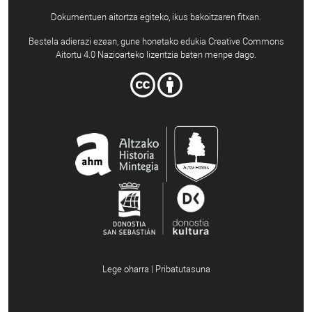
Dokumentuen aitortza egiteko, ikus bakoitzaren fitxan.
Bestela adierazi ezean, gune honetako edukia Creative Commons
Aitortu 4.0 Nazioarteko lizentzia baten menpe dago.
Lege oharra | Pribatutasuna