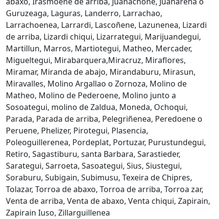
abaxo, Irasmoene de arriba, Juanachone, Juanarena o
Guruzeaga, Laguras, Landerro, Larrachao,
Larrachoenea, Larrardi, Lascoñene, Lazunenea, Lizardi
de arriba, Lizardi chiqui, Lizarrategui, Marijuandegui,
Martillun, Marros, Martiotegui, Matheo, Mercader,
Migueltegui, Mirabarquera,Miracruz, Miraflores,
Miramar, Miranda de abajo, Mirandaburu, Mirasun,
Miravalles, Molino Argallao o Zornoza, Molino de
Matheo, Molino de Pederoene, Molino junto a
Sosoategui, molino de Zaldua, Moneda, Ochoqui,
Parada, Parada de arriba, Pelegriñenea, Peredoene o
Peruene, Phelizer, Pirotegui, Plasencia,
Poleoguillerenea, Pordeplat, Portuzar, Purustundegui,
Retiro, Sagastiburu, santa Barbara, Sarastieder,
Sarategui, Sarroeta, Sasoategui, Sius, Siustegui,
Soraburu, Subigain, Subimusu, Texeira de Chipres,
Tolazar, Torroa de abaxo, Torroa de arriba, Torroa zar,
Venta de arriba, Venta de abaxo, Venta chiqui, Zapirain,
Zapirain Iuso, Zillarguillenea