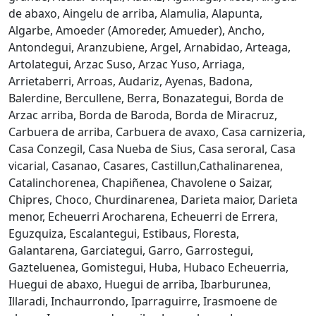
de abaxo, Aingelu de arriba, Alamulia, Alapunta,
Algarbe, Amoeder (Amoreder, Amueder), Ancho,
Antondegui, Aranzubiene, Argel, Arnabidao, Arteaga,
Artolategui, Arzac Suso, Arzac Yuso, Arriaga,
Arrietaberri, Arroas, Audariz, Ayenas, Badona,
Balerdine, Bercullene, Berra, Bonazategui, Borda de
Arzac arriba, Borda de Baroda, Borda de Miracruz,
Carbuera de arriba, Carbuera de avaxo, Casa carnizeria,
Casa Conzegil, Casa Nueba de Sius, Casa seroral, Casa
vicarial, Casanao, Casares, Castillun,Cathalinarenea,
Catalinchorenea, Chapiñenea, Chavolene o Saizar,
Chipres, Choco, Churdinarenea, Darieta maior, Darieta
menor, Echeuerri Arocharena, Echeuerri de Errera,
Eguzquiza, Escalantegui, Estibaus, Floresta,
Galantarena, Garciategui, Garro, Garrostegui,
Gazteluenea, Gomistegui, Huba, Hubaco Echeuerria,
Huegui de abaxo, Huegui de arriba, Ibarburunea,
Illaradi, Inchaurrondo, Iparraguirre, Irasmoene de