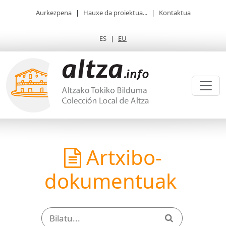
Aurkezpena
|
Hauxe da proiektua...
|
Kontaktua
ES
|
EU
Artxibo-
dokumentuak