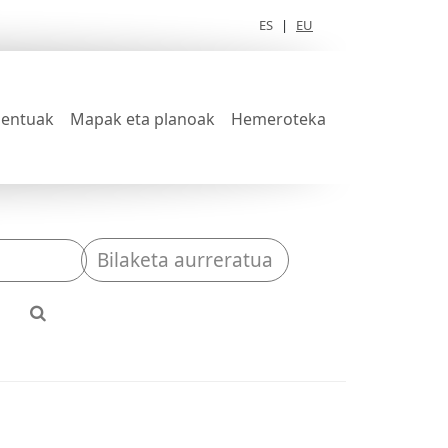
ES
|
EU
entuak
Mapak eta planoak
Hemeroteka
Bilaketa aurreratua