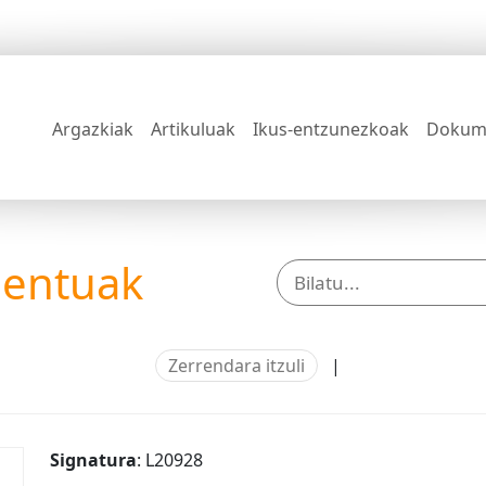
Argazkiak
Artikuluak
Ikus-entzunezkoak
Dokum
mentuak
Zerrendara itzuli
|
Signatura
: L20928