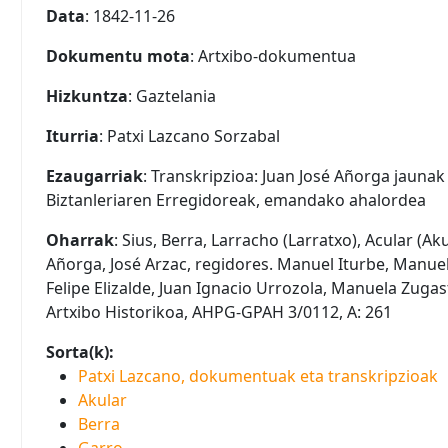
Data
: 1842-11-26
Dokumentu mota
: Artxibo-dokumentua
Hizkuntza
: Gaztelania
Iturria
: Patxi Lazcano Sorzabal
Ezaugarriak
: Transkripzioa: Juan José Añorga jaunak
Biztanleriaren Erregidoreak, emandako ahalordea
Oharrak
: Sius, Berra, Larracho (Larratxo), Acular (Ak
Añorga, José Arzac, regidores. Manuel Iturbe, Manue
Felipe Elizalde, Juan Ignacio Urrozola, Manuela Zugas
Artxibo Historikoa, AHPG-GPAH 3/0112, A: 261
Sorta(k):
Patxi Lazcano, dokumentuak eta transkripzioak
Akular
Berra