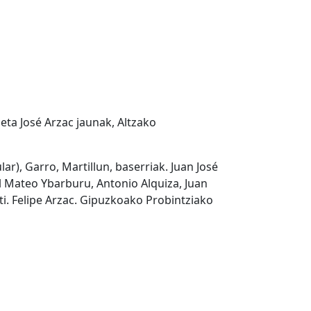
 eta José Arzac jaunak, Altzako
ular), Garro, Martillun, baserriak. Juan José
l Mateo Ybarburu, Antonio Alquiza, Juan
ti. Felipe Arzac. Gipuzkoako Probintziako