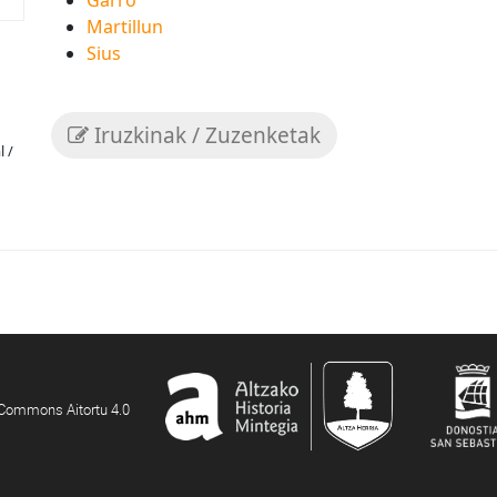
Garro
Martillun
Sius
Iruzkinak / Zuzenketak
l /
e Commons Aitortu 4.0