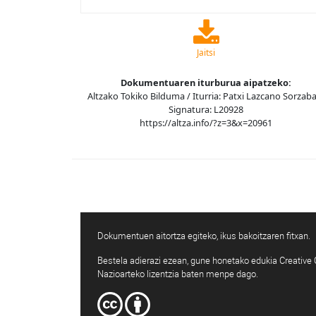
Jaitsi
Dokumentuaren iturburua aipatzeko:
Altzako Tokiko Bilduma / Iturria: Patxi Lazcano Sorzaba
Signatura: L20928
https://altza.info/?z=3&x=20961
Dokumentuen aitortza egiteko, ikus bakoitzaren fitxan.
Bestela adierazi ezean, gune honetako edukia Creativ
Nazioarteko lizentzia baten menpe dago.