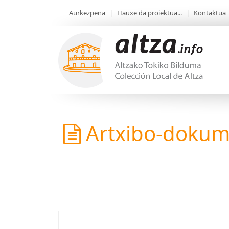
Aurkezpena
|
Hauxe da proiektua...
|
Kontaktua
Artxibo-doku