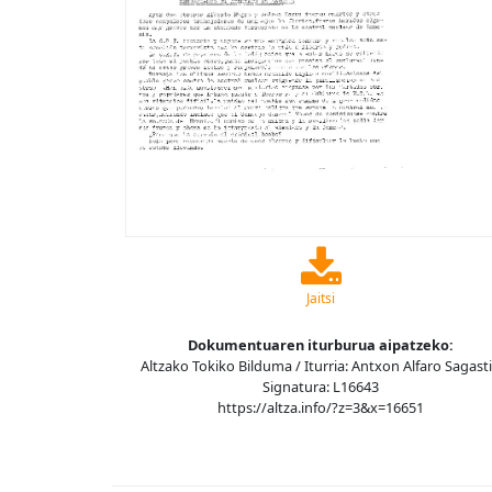
Jaitsi
Dokumentuaren iturburua aipatzeko:
Altzako Tokiko Bilduma / Iturria: Antxon Alfaro Sagasti
Signatura: L16643
https://altza.info/?z=3&x=16651