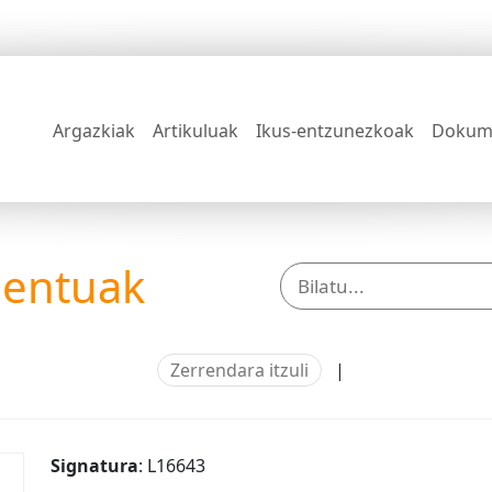
Argazkiak
Artikuluak
Ikus-entzunezkoak
Dokum
mentuak
Zerrendara itzuli
|
Signatura
: L16643