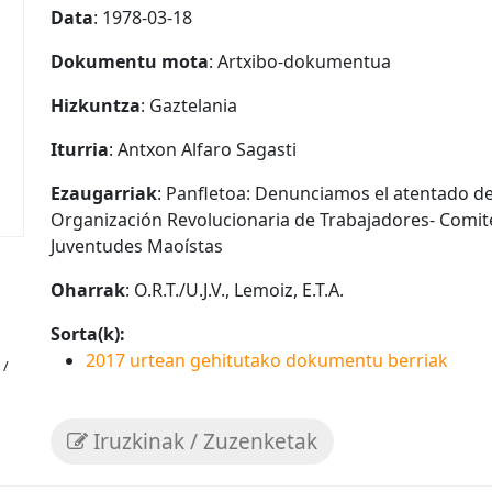
Data
: 1978-03-18
Dokumentu mota
: Artxibo-dokumentua
Hizkuntza
: Gaztelania
Iturria
: Antxon Alfaro Sagasti
Ezaugarriak
: Panfletoa: Denunciamos el atentado de
Organización Revolucionaria de Trabajadores- Comité
Juventudes Maoístas
Oharrak
: O.R.T./U.J.V., Lemoiz, E.T.A.
Sorta(k):
2017 urtean gehitutako dokumentu berriak
 /
Iruzkinak / Zuzenketak