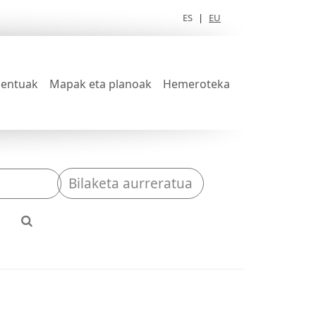
ES
|
EU
entuak
Mapak eta planoak
Hemeroteka
Bilaketa aurreratua