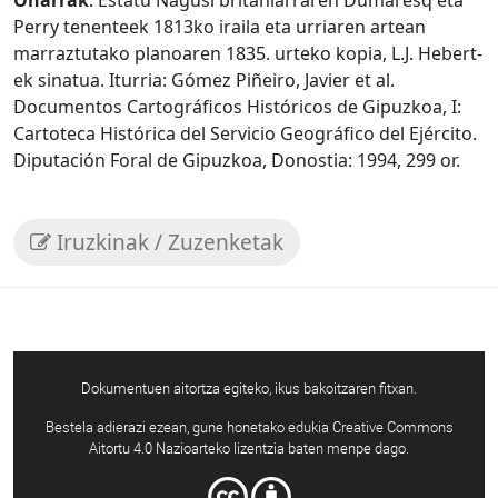
Perry tenenteek 1813ko iraila eta urriaren artean
marraztutako planoaren 1835. urteko kopia, L.J. Hebert-
ek sinatua. Iturria: Gómez Piñeiro, Javier et al.
Documentos Cartográficos Históricos de Gipuzkoa, I:
Cartoteca Histórica del Servicio Geográfico del Ejército.
Diputación Foral de Gipuzkoa, Donostia: 1994, 299 or.
Iruzkinak / Zuzenketak
Dokumentuen aitortza egiteko, ikus bakoitzaren fitxan.
Bestela adierazi ezean, gune honetako edukia Creative Commons
Aitortu 4.0 Nazioarteko lizentzia baten menpe dago.