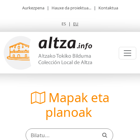
Aurkezpena
|
Hauxe da proiektua...
|
Kontaktua
ES
|
EU
Mapak eta
planoak