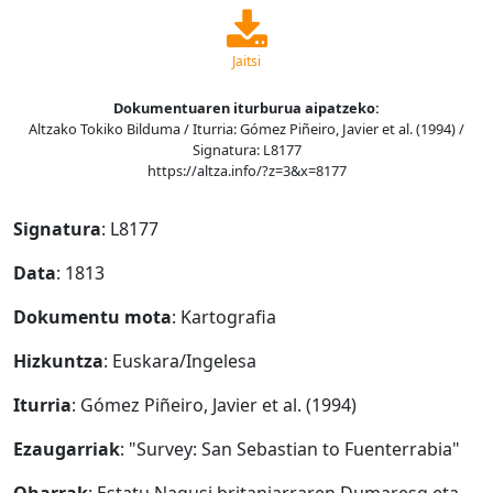
Jaitsi
Dokumentuaren iturburua aipatzeko:
Altzako Tokiko Bilduma / Iturria: Gómez Piñeiro, Javier et al. (1994) /
Signatura: L8177
https://altza.info/?z=3&x=8177
Signatura
: L8177
Data
: 1813
Dokumentu mota
: Kartografia
Hizkuntza
: Euskara/Ingelesa
Iturria
: Gómez Piñeiro, Javier et al. (1994)
Ezaugarriak
: "Survey: San Sebastian to Fuenterrabia"
Oharrak
: Estatu Nagusi britaniarraren Dumaresq eta