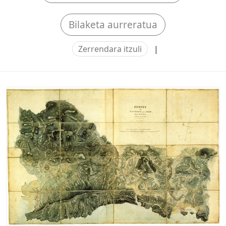
Bilaketa aurreratua
Zerrendara itzuli
|