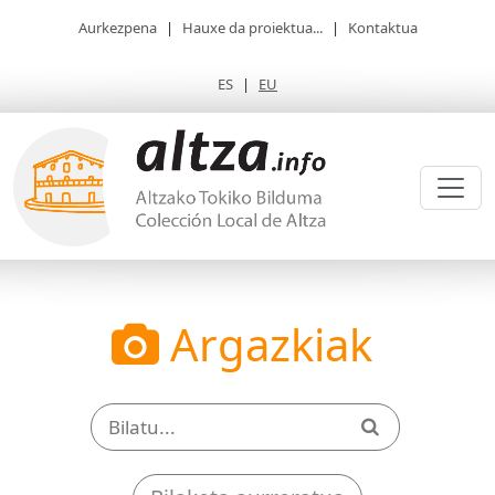
Aurkezpena
|
Hauxe da proiektua...
|
Kontaktua
ES
|
EU
Argazkiak