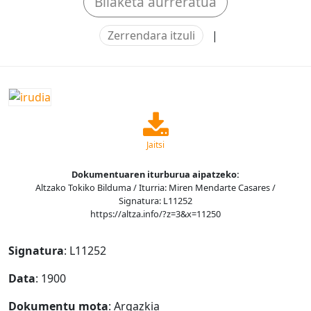
Bilaketa aurreratua
Zerrendara itzuli
|
Jaitsi
Dokumentuaren iturburua aipatzeko:
Altzako Tokiko Bilduma / Iturria: Miren Mendarte Casares /
Signatura: L11252
https://altza.info/?z=3&x=11250
Signatura
: L11252
Data
: 1900
Dokumentu mota
: Argazkia