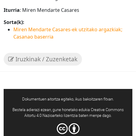
Iturria
: Miren Mendarte Casares
Sorta(k):
Miren Mendarte Casares-ek utzitako argazkiak;
Casanao baserria
Iruzkinak / Zuzenketak
Dokumentuen aitortza egiteko, ikus bakoitzaren fitxan.
Bestela adierazi ezean, gune honetako edukia Creative Commons
Aitortu 4.0 Nazioarteko lizentzia baten menpe dago.