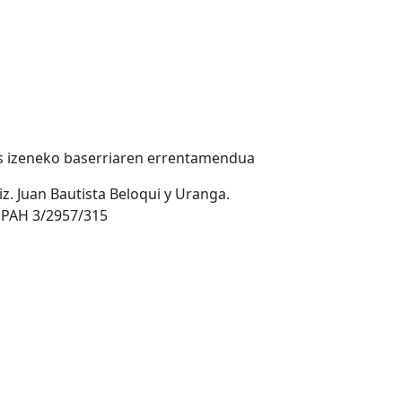
les izeneko baserriaren errentamendua
aiz. Juan Bautista Beloqui y Uranga.
GPAH 3/2957/315