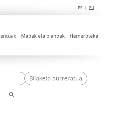
ES
|
EU
entuak
Mapak eta planoak
Hemeroteka
Bilaketa aurreratua