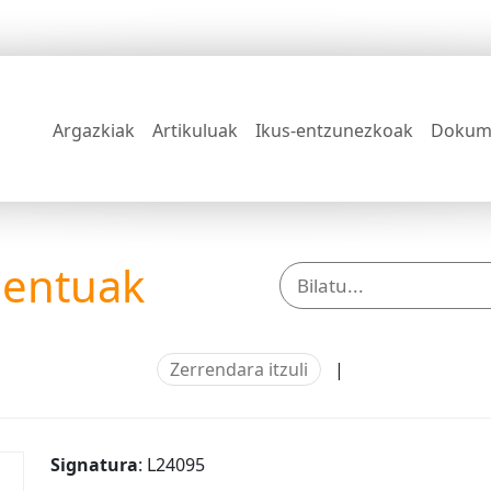
Argazkiak
Artikuluak
Ikus-entzunezkoak
Dokum
mentuak
Zerrendara itzuli
|
Signatura
: L24095