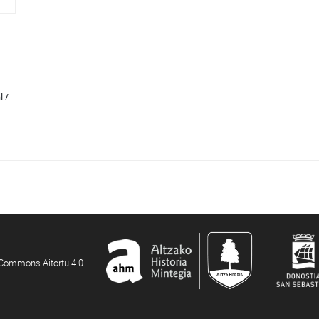
l /
e Commons Aitortu 4.0