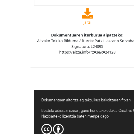
Jaitsi
Dokumentuaren iturburua aipatzeko:
Altzako Tokiko Bilduma / Iturria: Patxi Lazcano Sorzaba
Signatura: L24095
https://altza.info/?z=3&x=24128
Dokumentuen aitortza egiteko, ikus bakoitzaren fitxan.
Bestela adierazi ezean, gune honetako edukia Creativ
Nazioarteko lizentzia baten menpe dago.