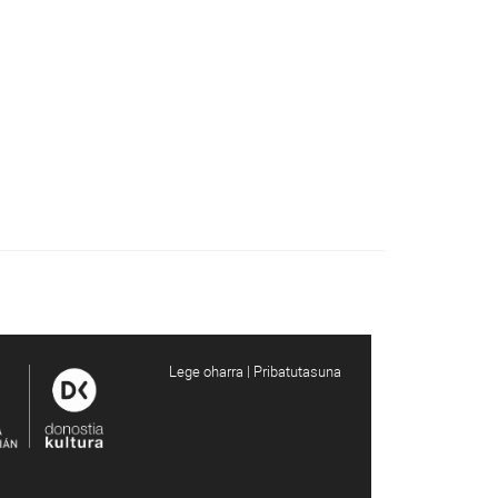
Lege oharra | Pribatutasuna