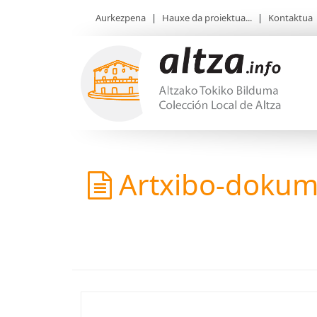
Aurkezpena
|
Hauxe da proiektua...
|
Kontaktua
Artxibo-doku