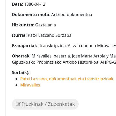
Data
: 1880-04-12
Dokumentu mota
: Artxibo-dokumentua
Hizkuntza
: Gaztelania
Iturria
: Patxi Lazcano Sorzabal
Ezaugarriak
: Transkripzioa: Altzan dagoen Miraval
Oharrak
: Miravalles, baserria. José María Artola y M
Gipuzkoako Probintziako Artxibo Historikoa, AHPG-
Sorta(k):
Patxi Lazcano, dokumentuak eta transkripzioak
Miravalles
Iruzkinak / Zuzenketak