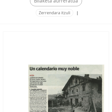
Bilaketa aurreratua
Zerrendara itzuli
|