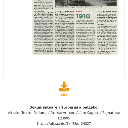
Jaitsi
Dokumentuaren iturburua aipatzeko:
Altzako Tokiko Bilduma / Iturria: Antxon Alfaro Sagasti / Signatura:
L23995
https://altza.info/?z=3&x=24027