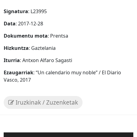
Signatura
: L23995
Data
: 2017-12-28
Dokumentu mota
: Prentsa
Hizkuntza
: Gaztelania
Iturria
: Antxon Alfaro Sagasti
Ezaugarriak
: “Un calendario muy noble” / El Diario
Vasco, 2017
Iruzkinak / Zuzenketak