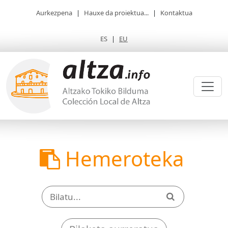
Aurkezpena
|
Hauxe da proiektua...
|
Kontaktua
ES
|
EU
Hemeroteka