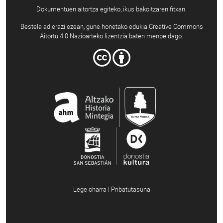
Dokumentuen aitortza egiteko, ikus bakoitzaren fitxan.
Bestela adierazi ezean, gune honetako edukia Creative Commons
Aitortu 4.0 Nazioarteko lizentzia baten menpe dago.
Lege oharra | Pribatutasuna