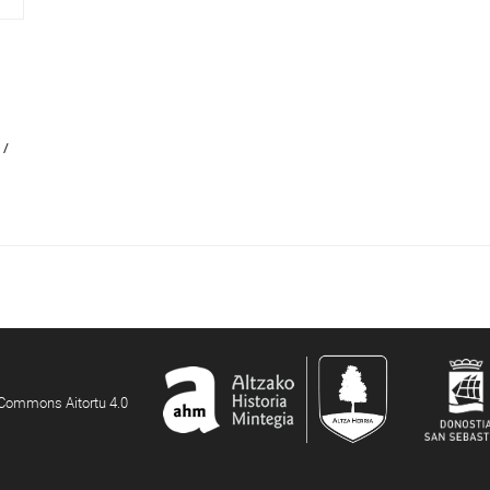
 /
e Commons Aitortu 4.0