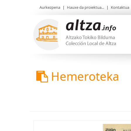
Aurkezpena
|
Hauxe da proiektua...
|
Kontaktua
Hemeroteka