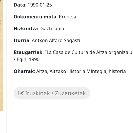
Data
: 1990-01-25
Dokumentu mota
: Prentsa
Hizkuntza
: Gaztelania
Iturria
: Antxon Alfaro Sagasti
Ezaugarriak
: “La Casa de Cultura de Altza organiza 
/ Egin, 1990
Oharrak
: Altza, Altzako Historia Mintegia, historia
Iruzkinak / Zuzenketak