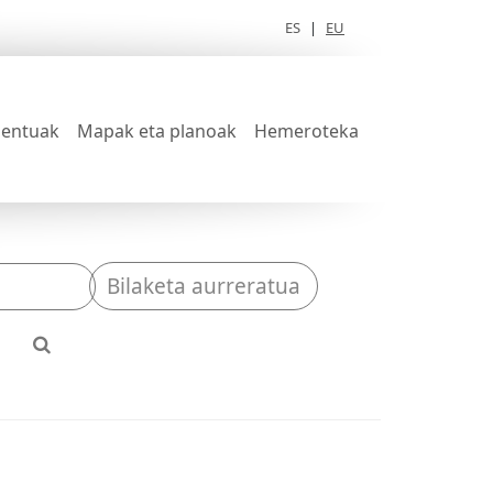
ES
|
EU
entuak
Mapak eta planoak
Hemeroteka
Bilaketa aurreratua