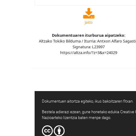
Jaitsi
Dokumentuaren iturburua aipatzeko:
Altzako Tokiko Bilduma / Iturria: Antxon Alfaro Sagasti
Signatura: L23997
https://altza.info/?z=3&x=24029
Dokumentuen aitortza egiteko, ikus bakoitzaren fitxan.
Bestela adierazi ezean, gune honetako edukia Creativ
Nazioarteko lizentzia baten menpe dago.