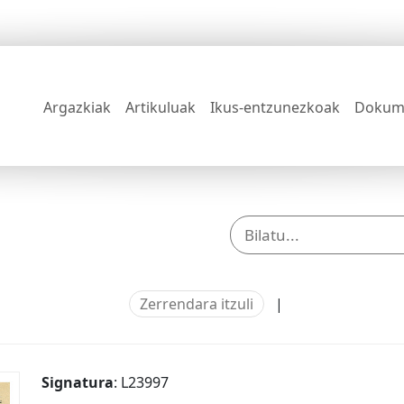
Argazkiak
Artikuluak
Ikus-entzunezkoak
Dokum
Zerrendara itzuli
|
Signatura
: L23997