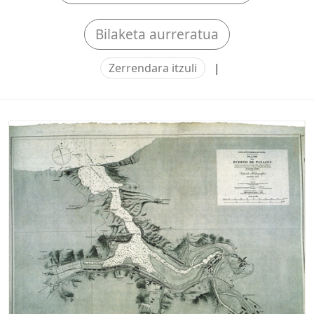
Bilaketa aurreratua
Zerrendara itzuli
|