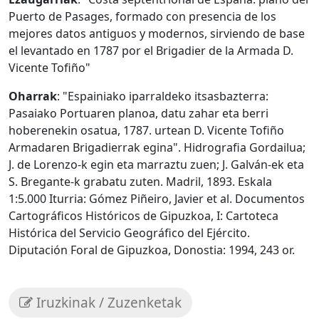
Puerto de Pasages, formado con presencia de los
mejores datos antiguos y modernos, sirviendo de base
el levantado en 1787 por el Brigadier de la Armada D.
Vicente Tofiño"
Oharrak
: "Espainiako iparraldeko itsasbazterra:
Pasaiako Portuaren planoa, datu zahar eta berri
hoberenekin osatua, 1787. urtean D. Vicente Tofiño
Armadaren Brigadierrak egina". Hidrografia Gordailua;
J. de Lorenzo-k egin eta marraztu zuen; J. Galván-ek eta
S. Bregante-k grabatu zuten. Madril, 1893. Eskala
1:5.000 Iturria: Gómez Piñeiro, Javier et al. Documentos
Cartográficos Históricos de Gipuzkoa, I: Cartoteca
Histórica del Servicio Geográfico del Ejército.
Diputación Foral de Gipuzkoa, Donostia: 1994, 243 or.
Iruzkinak / Zuzenketak