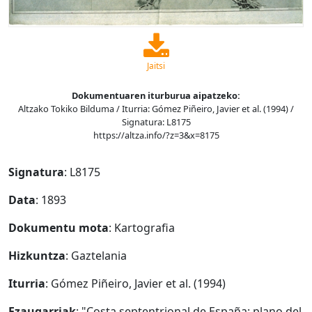
Jaitsi
Dokumentuaren iturburua aipatzeko:
Altzako Tokiko Bilduma / Iturria: Gómez Piñeiro, Javier et al. (1994) /
Signatura: L8175
https://altza.info/?z=3&x=8175
Signatura
: L8175
Data
: 1893
Dokumentu mota
: Kartografia
Hizkuntza
: Gaztelania
Iturria
: Gómez Piñeiro, Javier et al. (1994)
Ezaugarriak
: "Costa septentrional de España: plano del