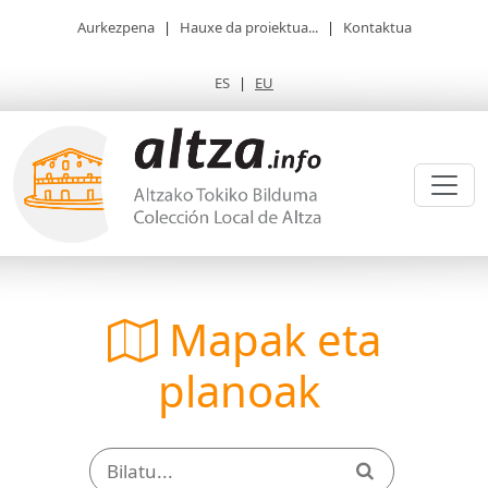
Aurkezpena
|
Hauxe da proiektua...
|
Kontaktua
ES
|
EU
Mapak eta
planoak