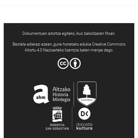
Dokumentuen aitortza egiteko, ikus bakoitzaren fitxan.
Bestela adierazi ezean, gune honetako edukia Creative Commons
Aitortu 4.0 Nazioarteko lizentzia baten menpe dago.