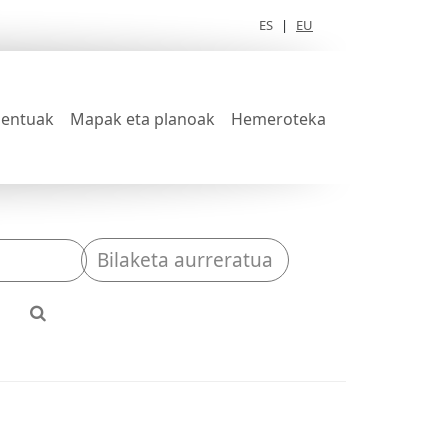
ES
|
EU
entuak
Mapak eta planoak
Hemeroteka
Bilaketa aurreratua