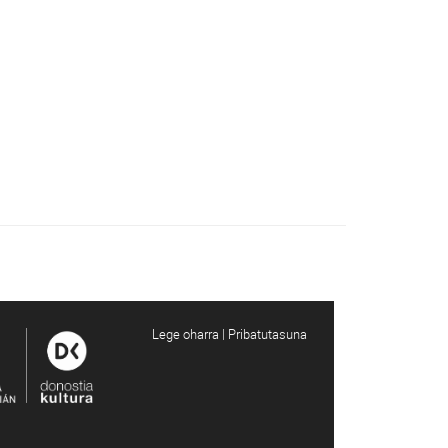
Lege oharra | Pribatutasuna