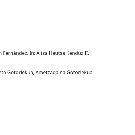
n Fernández. In: Altza Hautsa Kenduz II.
kieta Gotorlekua, Ametzagaina Gotorlekua