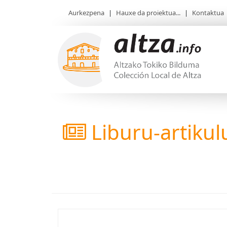
Aurkezpena
|
Hauxe da proiektua...
|
Kontaktua
Liburu-artikul