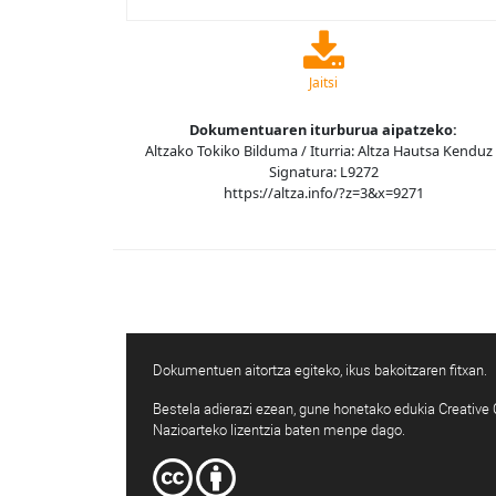
Jaitsi
Dokumentuaren iturburua aipatzeko:
Altzako Tokiko Bilduma / Iturria: Altza Hautsa Kenduz 
Signatura: L9272
https://altza.info/?z=3&x=9271
Dokumentuen aitortza egiteko, ikus bakoitzaren fitxan.
Bestela adierazi ezean, gune honetako edukia Creativ
Nazioarteko lizentzia baten menpe dago.