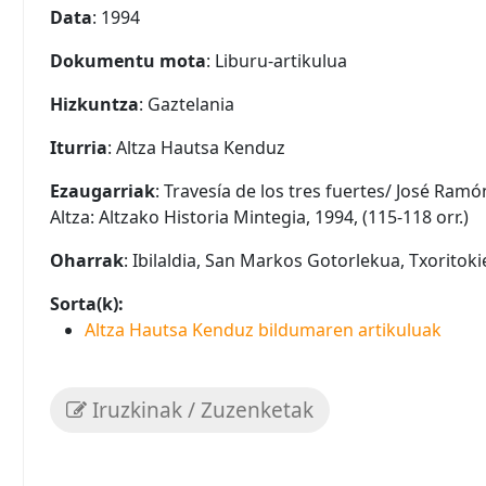
Data
: 1994
Dokumentu mota
: Liburu-artikulua
Hizkuntza
: Gaztelania
Iturria
: Altza Hautsa Kenduz
Ezaugarriak
: Travesía de los tres fuertes/ José Ramó
Altza: Altzako Historia Mintegia, 1994, (115-118 orr.)
Oharrak
: Ibilaldia, San Markos Gotorlekua, Txorito
Sorta(k):
Altza Hautsa Kenduz bildumaren artikuluak
Iruzkinak / Zuzenketak