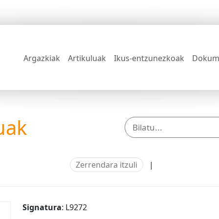
Argazkiak
Artikuluak
Ikus-entzunezkoak
Dokum
uak
Zerrendara itzuli
|
Signatura
: L9272