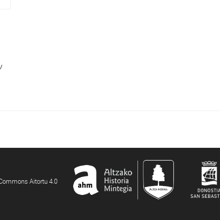
/
e Commons Aitortu 4.0