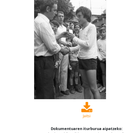
Jaitsi
Dokumentuaren iturburua aipatzeko: