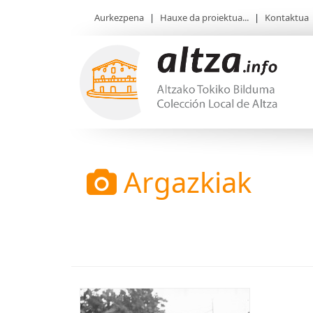
Aurkezpena
|
Hauxe da proiektua...
|
Kontaktua
Argazkiak