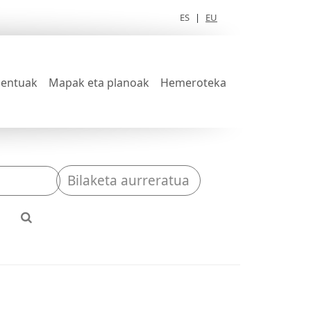
ES
|
EU
entuak
Mapak eta planoak
Hemeroteka
Bilaketa aurreratua