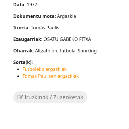
Data
: 1977
Dokumentu mota
: Argazkia
Iturria
: Tomás Paulis
Ezaugarriak
: OSATU GABEKO FITXA
Oharrak
: Altzathlon, futbola. Sporting
Sorta(k):
Futboleko argazkiak
Tomas Paulisen argazkiak
Iruzkinak / Zuzenketak