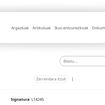
Argazkiak
Artikuluak
Ikus-entzunezkoak
Dokum
Zerrendara itzuli
|
Signatura
: L14245