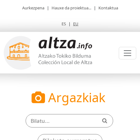
Aurkezpena
|
Hauxe da proiektua...
|
Kontaktua
ES
|
EU
Argazkiak