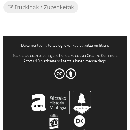
Iruzkinak / Zuzenketak
Dokumentuen aitortza egiteko, ikus bakoitzaren fitxan.
Bestela adierazi ezean, gune honetako edukia Creative Commons
Aitortu 4.0 Nazioarteko lizentzia baten menpe dago.