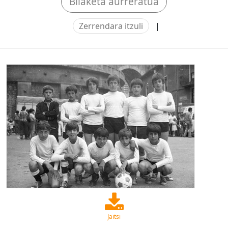
Bilaketa aurreratua
Zerrendara itzuli
|
Jaitsi