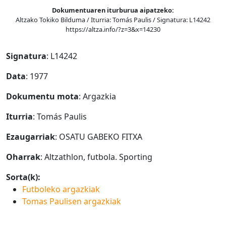
Dokumentuaren iturburua aipatzeko:
Altzako Tokiko Bilduma / Iturria: Tomás Paulis / Signatura: L14242
https://altza.info/?z=3&x=14230
Signatura
: L14242
Data
: 1977
Dokumentu mota
: Argazkia
Iturria
: Tomás Paulis
Ezaugarriak
: OSATU GABEKO FITXA
Oharrak
: Altzathlon, futbola. Sporting
Sorta(k):
Futboleko argazkiak
Tomas Paulisen argazkiak