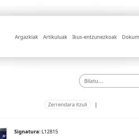
Argazkiak
Artikuluak
Ikus-entzunezkoak
Dokum
Zerrendara itzuli
|
Signatura
: L12815