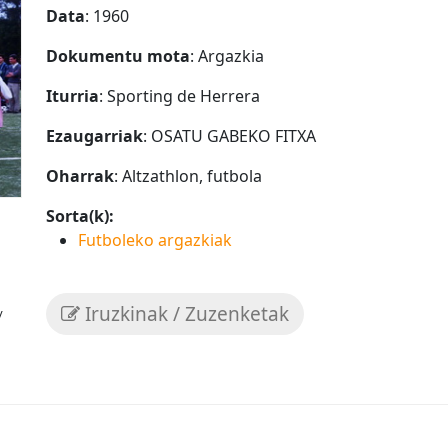
Data
: 1960
Dokumentu mota
: Argazkia
Iturria
: Sporting de Herrera
Ezaugarriak
: OSATU GABEKO FITXA
Oharrak
: Altzathlon, futbola
Sorta(k):
Futboleko argazkiak
Iruzkinak / Zuzenketak
/