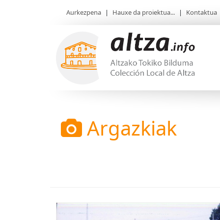
Aurkezpena
|
Hauxe da proiektua...
|
Kontaktua
Argazkiak