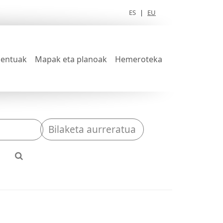
ES
|
EU
entuak
Mapak eta planoak
Hemeroteka
Bilaketa aurreratua