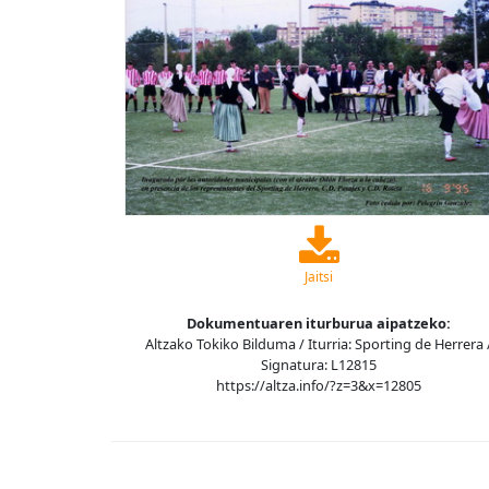
Jaitsi
Dokumentuaren iturburua aipatzeko:
Altzako Tokiko Bilduma / Iturria: Sporting de Herrera 
Signatura: L12815
https://altza.info/?z=3&x=12805