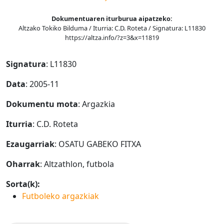
Dokumentuaren iturburua aipatzeko:
Altzako Tokiko Bilduma / Iturria: C.D. Roteta / Signatura: L11830
https://altza.info/?z=3&x=11819
Signatura
: L11830
Data
: 2005-11
Dokumentu mota
: Argazkia
Iturria
: C.D. Roteta
Ezaugarriak
: OSATU GABEKO FITXA
Oharrak
: Altzathlon, futbola
Sorta(k):
Futboleko argazkiak