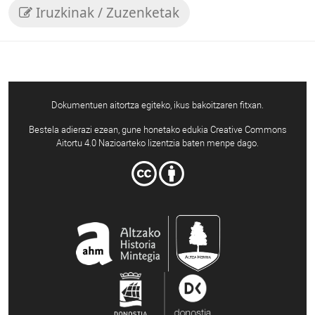
Iruzkinak / Zuzenketak
Dokumentuen aitortza egiteko, ikus bakoitzaren fitxan.
Bestela adierazi ezean, gune honetako edukia Creative Commons
Aitortu 4.0 Nazioarteko lizentzia baten menpe dago.