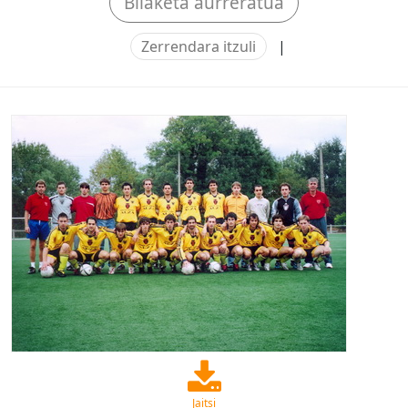
Bilaketa aurreratua
Zerrendara itzuli
|
Jaitsi