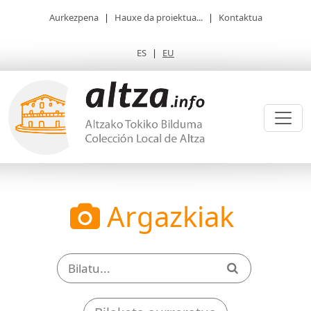
Aurkezpena
|
Hauxe da proiektua...
|
Kontaktua
ES
|
EU
Argazkiak