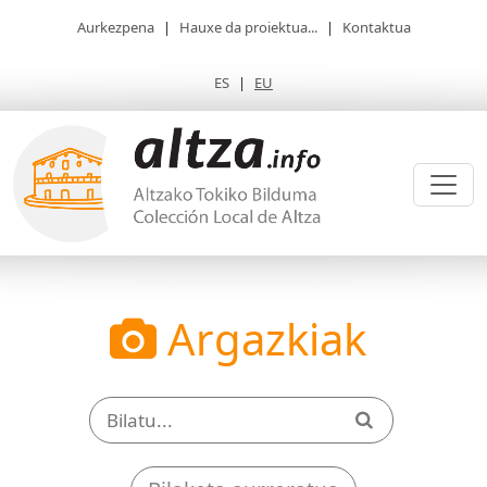
Aurkezpena
|
Hauxe da proiektua...
|
Kontaktua
ES
|
EU
Argazkiak