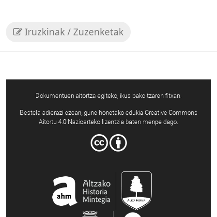
Iruzkinak / Zuzenketak
Dokumentuen aitortza egiteko, ikus bakoitzaren fitxan.
Bestela adierazi ezean, gune honetako edukia Creative Commons
Aitortu 4.0 Nazioarteko lizentzia baten menpe dago.