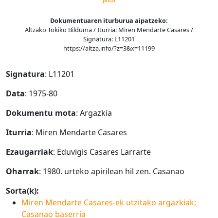
Dokumentuaren iturburua aipatzeko:
Altzako Tokiko Bilduma / Iturria: Miren Mendarte Casares /
Signatura: L11201
https://altza.info/?z=3&x=11199
Signatura
: L11201
Data
: 1975-80
Dokumentu mota
: Argazkia
Iturria
: Miren Mendarte Casares
Ezaugarriak
: Eduvigis Casares Larrarte
Oharrak
: 1980. urteko apirilean hil zen. Casanao
Sorta(k):
Miren Mendarte Casares-ek utzitako argazkiak;
Casanao baserria