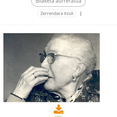
Bilaketa aurreratua
Zerrendara itzuli
|
Jaitsi