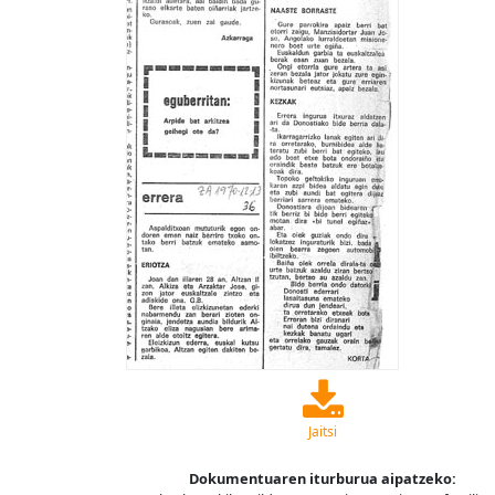
Jaitsi
Dokumentuaren iturburua aipatzeko: