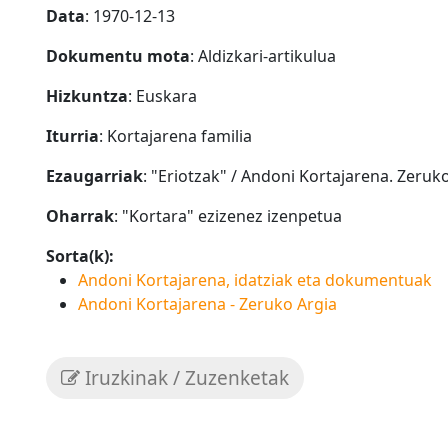
Data
: 1970-12-13
Dokumentu mota
: Aldizkari-artikulua
Hizkuntza
: Euskara
Iturria
: Kortajarena familia
Ezaugarriak
: "Eriotzak" / Andoni Kortajarena. Zeruk
Oharrak
: "Kortara" ezizenez izenpetua
Sorta(k):
Andoni Kortajarena, idatziak eta dokumentuak
Andoni Kortajarena - Zeruko Argia
Iruzkinak / Zuzenketak