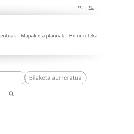
ES
|
EU
entuak
Mapak eta planoak
Hemeroteka
Bilaketa aurreratua