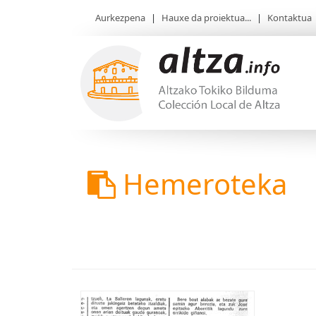
Aurkezpena
|
Hauxe da proiektua...
|
Kontaktua
Hemeroteka