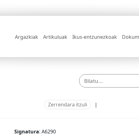
Argazkiak
Artikuluak
Ikus-entzunezkoak
Dokum
Zerrendara itzuli
|
Signatura
: A6290