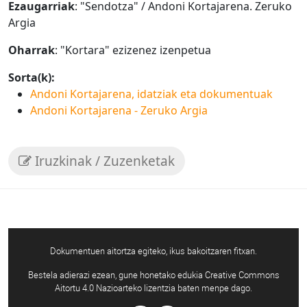
Ezaugarriak
: "Sendotza" / Andoni Kortajarena. Zeruko
Argia
Oharrak
: "Kortara" ezizenez izenpetua
Sorta(k):
Andoni Kortajarena, idatziak eta dokumentuak
Andoni Kortajarena - Zeruko Argia
Iruzkinak / Zuzenketak
Dokumentuen aitortza egiteko, ikus bakoitzaren fitxan.
Bestela adierazi ezean, gune honetako edukia Creative Commons
Aitortu 4.0 Nazioarteko lizentzia baten menpe dago.