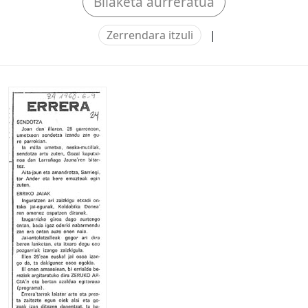
Bilaketa aurreratua
Zerrendara itzuli
|