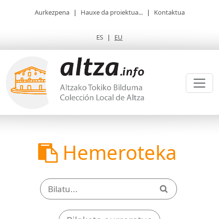
Aurkezpena
|
Hauxe da proiektua...
|
Kontaktua
ES
|
EU
Hemeroteka