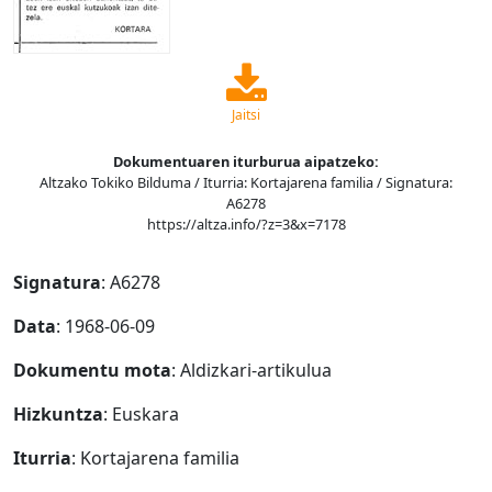
Jaitsi
Dokumentuaren iturburua aipatzeko:
Altzako Tokiko Bilduma / Iturria: Kortajarena familia / Signatura:
A6278
https://altza.info/?z=3&x=7178
Signatura
: A6278
Data
: 1968-06-09
Dokumentu mota
: Aldizkari-artikulua
Hizkuntza
: Euskara
Iturria
: Kortajarena familia