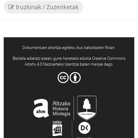
Iruzkinak / Zuzenketak
Dokumentuen aitortza egiteko, ikus bakoitzaren fitxan.
Bestela adierazi ezean, gune honetako edukia Creative Commons
Aitortu 4.0 Nazioarteko lizentzia baten menpe dago.