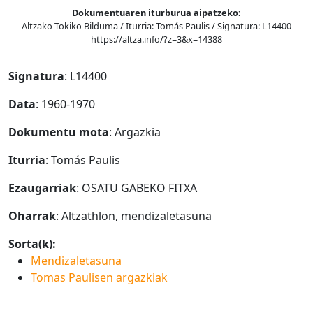
Dokumentuaren iturburua aipatzeko:
Altzako Tokiko Bilduma / Iturria: Tomás Paulis / Signatura: L14400
https://altza.info/?z=3&x=14388
Signatura
: L14400
Data
: 1960-1970
Dokumentu mota
: Argazkia
Iturria
: Tomás Paulis
Ezaugarriak
: OSATU GABEKO FITXA
Oharrak
: Altzathlon, mendizaletasuna
Sorta(k):
Mendizaletasuna
Tomas Paulisen argazkiak