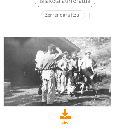
Bilaketa aurreratua
Zerrendara itzuli
|
Jaitsi