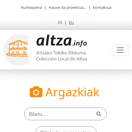
Aurkezpena
|
Hauxe da proiektua...
|
Kontaktua
ES
|
EU
Argazkiak