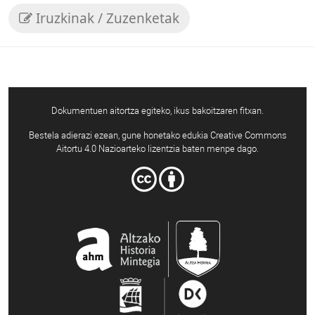
Iruzkinak / Zuzenketak
Dokumentuen aitortza egiteko, ikus bakoitzaren fitxan.
Bestela adierazi ezean, gune honetako edukia Creative Commons
Aitortu 4.0 Nazioarteko lizentzia baten menpe dago.