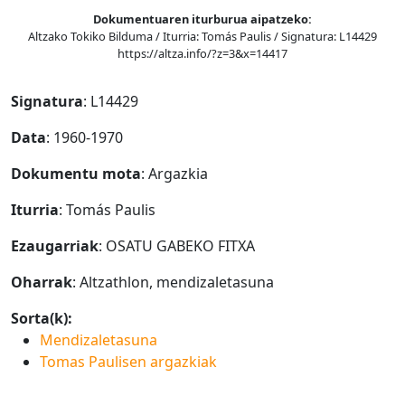
Dokumentuaren iturburua aipatzeko:
Altzako Tokiko Bilduma / Iturria: Tomás Paulis / Signatura: L14429
https://altza.info/?z=3&x=14417
Signatura
: L14429
Data
: 1960-1970
Dokumentu mota
: Argazkia
Iturria
: Tomás Paulis
Ezaugarriak
: OSATU GABEKO FITXA
Oharrak
: Altzathlon, mendizaletasuna
Sorta(k):
Mendizaletasuna
Tomas Paulisen argazkiak