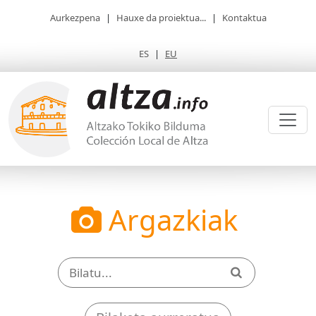
Aurkezpena
|
Hauxe da proiektua...
|
Kontaktua
ES
|
EU
Argazkiak