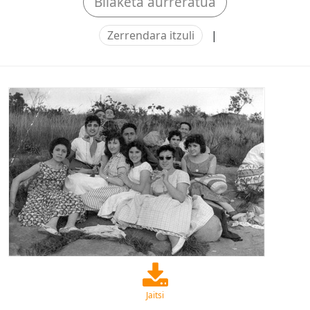
Bilaketa aurreratua
Zerrendara itzuli
|
Jaitsi