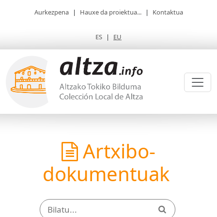
Aurkezpena
|
Hauxe da proiektua...
|
Kontaktua
ES
|
EU
Artxibo-
dokumentuak