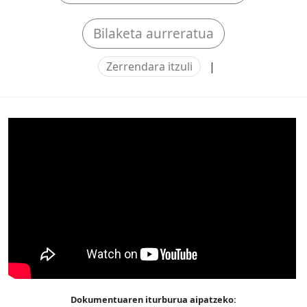
Bilaketa aurreratua
Zerrendara itzuli
|
Dokumentuaren iturburua aipatzeko: