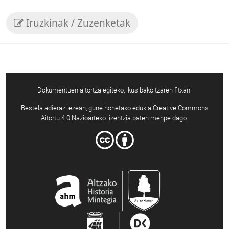
Iruzkinak / Zuzenketak
Dokumentuen aitortza egiteko, ikus bakoitzaren fitxan.
Bestela adierazi ezean, gune honetako edukia Creative Commons
Aitortu 4.0 Nazioarteko lizentzia baten menpe dago.