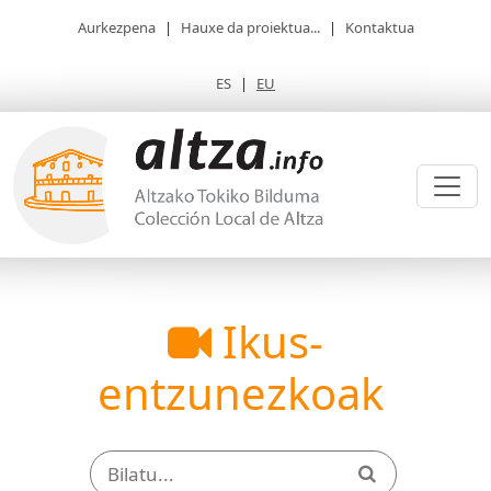
Aurkezpena
|
Hauxe da proiektua...
|
Kontaktua
ES
|
EU
Ikus-
entzunezkoak