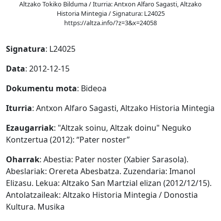
Altzako Tokiko Bilduma / Iturria: Antxon Alfaro Sagasti, Altzako
Historia Mintegia / Signatura: L24025
https://altza.info/?z=3&x=24058
Signatura
: L24025
Data
: 2012-12-15
Dokumentu mota
: Bideoa
Iturria
: Antxon Alfaro Sagasti, Altzako Historia Mintegia
Ezaugarriak
: "Altzak soinu, Altzak doinu" Neguko
Kontzertua (2012): “Pater noster”
Oharrak
: Abestia: Pater noster (Xabier Sarasola).
Abeslariak: Orereta Abesbatza. Zuzendaria: Imanol
Elizasu. Lekua: Altzako San Martzial elizan (2012/12/15).
Antolatzaileak: Altzako Historia Mintegia / Donostia
Kultura. Musika