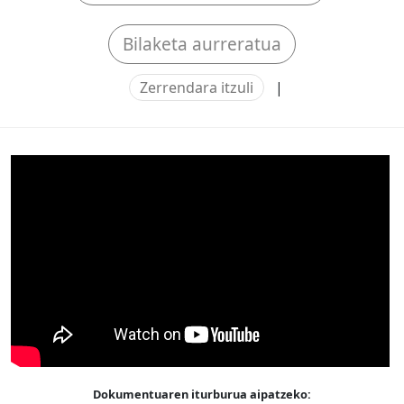
Bilaketa aurreratua
Zerrendara itzuli
|
Dokumentuaren iturburua aipatzeko: