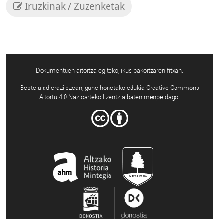
Iruzkinak / Zuzenketak
Dokumentuen aitortza egiteko, ikus bakoitzaren fitxan.
Bestela adierazi ezean, gune honetako edukia Creative Commons
Aitortu 4.0 Nazioarteko lizentzia baten menpe dago.