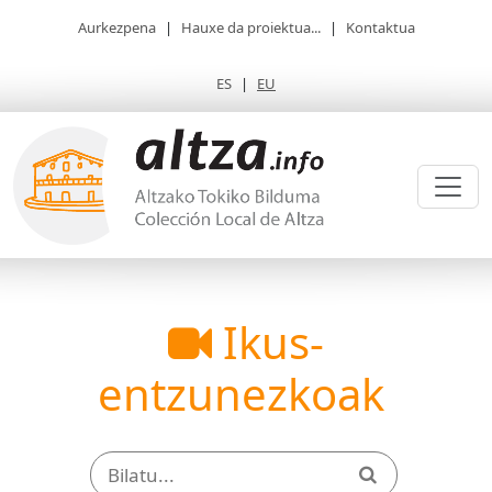
Aurkezpena
|
Hauxe da proiektua...
|
Kontaktua
ES
|
EU
Ikus-
entzunezkoak