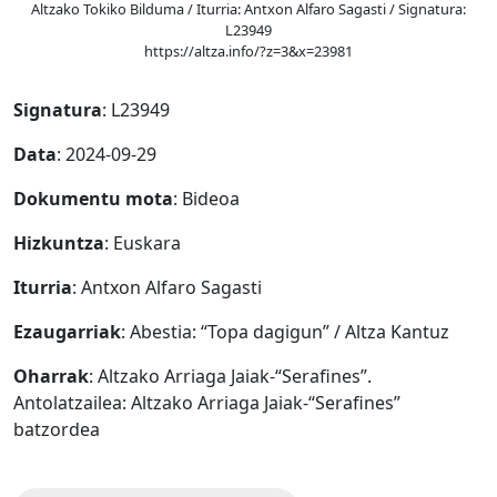
Altzako Tokiko Bilduma / Iturria: Antxon Alfaro Sagasti / Signatura:
L23949
https://altza.info/?z=3&x=23981
Signatura
: L23949
Data
: 2024-09-29
Dokumentu mota
: Bideoa
Hizkuntza
: Euskara
Iturria
: Antxon Alfaro Sagasti
Ezaugarriak
: Abestia: “Topa dagigun” / Altza Kantuz
Oharrak
: Altzako Arriaga Jaiak-“Serafines”.
Antolatzailea: Altzako Arriaga Jaiak-“Serafines”
batzordea