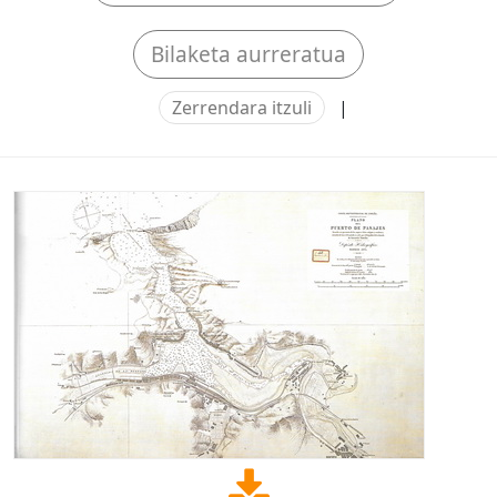
Bilaketa aurreratua
Zerrendara itzuli
|