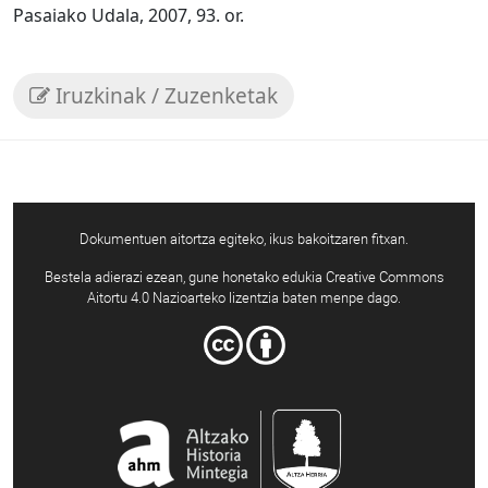
Pasaiako Udala, 2007, 93. or.
Iruzkinak / Zuzenketak
Dokumentuen aitortza egiteko, ikus bakoitzaren fitxan.
Bestela adierazi ezean, gune honetako edukia Creative Commons
Aitortu 4.0 Nazioarteko lizentzia baten menpe dago.