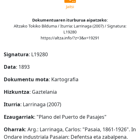
Jaitsi
Dokumentuaren iturburua aipatzeko:
Altzako Tokiko Bilduma / Iturria: Larrinaga (2007) / Signatura:
L19280
https://altza.info/?z=3&x=19291
Signatura
: L19280
Data
: 1893
Dokumentu mota
: Kartografia
Hizkuntza
: Gaztelania
Iturria
: Larrinaga (2007)
Ezaugarriak
: "Plano del Puerto de Pasajes"
Oharrak
: Arg.: Larrinaga, Carlos: "Pasaia, 1861-1926". In
Ondare industriala Pasaian: Defentsa eta zabalpena.