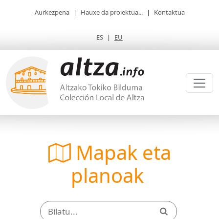
Aurkezpena
|
Hauxe da proiektua...
|
Kontaktua
ES
|
EU
Mapak eta
planoak