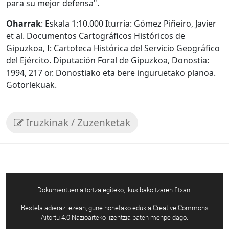
para su mejor defensa".
Oharrak
: Eskala 1:10.000 Iturria: Gómez Piñeiro, Javier
et al. Documentos Cartográficos Históricos de
Gipuzkoa, I: Cartoteca Histórica del Servicio Geográfico
del Ejército. Diputación Foral de Gipuzkoa, Donostia:
1994, 217 or. Donostiako eta bere inguruetako planoa.
Gotorlekuak.
Iruzkinak / Zuzenketak
Dokumentuen aitortza egiteko, ikus bakoitzaren fitxan.
Bestela adierazi ezean, gune honetako edukia Creative Commons
Aitortu 4.0 Nazioarteko lizentzia baten menpe dago.