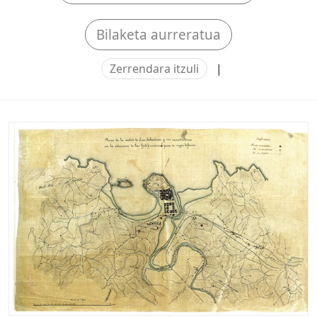
Bilaketa aurreratua
Zerrendara itzuli
|