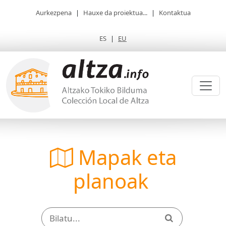
Aurkezpena
|
Hauxe da proiektua...
|
Kontaktua
ES
|
EU
Mapak eta
planoak