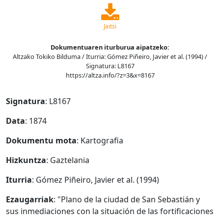
Jaitsi
Dokumentuaren iturburua aipatzeko:
Altzako Tokiko Bilduma / Iturria: Gómez Piñeiro, Javier et al. (1994) /
Signatura: L8167
https://altza.info/?z=3&x=8167
Signatura
: L8167
Data
: 1874
Dokumentu mota
: Kartografia
Hizkuntza
: Gaztelania
Iturria
: Gómez Piñeiro, Javier et al. (1994)
Ezaugarriak
: "Plano de la ciudad de San Sebastián y
sus inmediaciones con la situación de las fortificaciones