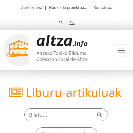
Aurkezpena
|
Hauxe da proiektua...
|
Kontaktua
ES
|
EU
Liburu-artikuluak