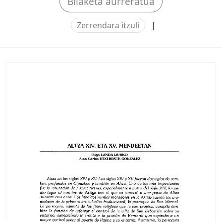
Bilaketa aurreratua
Zerrendara itzuli
|