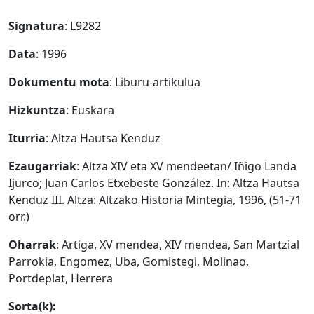
Signatura
: L9282
Data
: 1996
Dokumentu mota
: Liburu-artikulua
Hizkuntza
: Euskara
Iturria
: Altza Hautsa Kenduz
Ezaugarriak
: Altza XIV eta XV mendeetan/ Iñigo Landa
Ijurco; Juan Carlos Etxebeste González. In: Altza Hautsa
Kenduz III. Altza: Altzako Historia Mintegia, 1996, (51-71
orr.)
Oharrak
: Artiga, XV mendea, XIV mendea, San Martzial
Parrokia, Engomez, Uba, Gomistegi, Molinao,
Portdeplat, Herrera
Sorta(k):