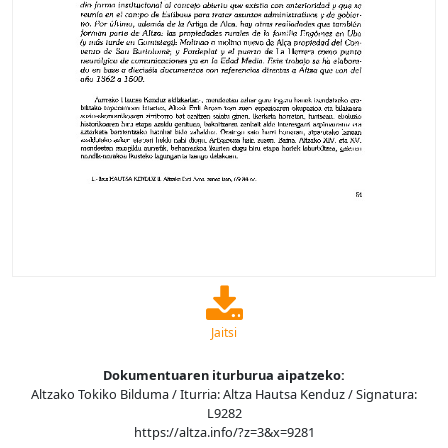
Jaitsi
Dokumentuaren iturburua aipatzeko:
Altzako Tokiko Bilduma / Iturria: Altza Hautsa Kenduz / Signatura:
L9282
https://altza.info/?z=3&x=9281