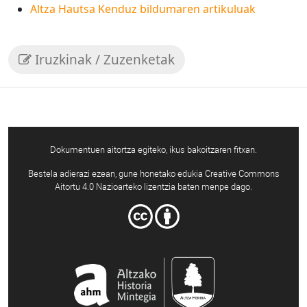
Altza Hautsa Kenduz bildumaren artikuluak
Iruzkinak / Zuzenketak
Dokumentuen aitortza egiteko, ikus bakoitzaren fitxan.
Bestela adierazi ezean, gune honetako edukia Creative Commons
Aitortu 4.0 Nazioarteko lizentzia baten menpe dago.