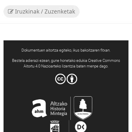
Iruzkinak / Zuzenketak
Dokumentuen aitortza egiteko, ikus bakoitzaren fitxan.
Bestela adierazi ezean, gune honetako edukia Creative Commons
Aitortu 4.0 Nazioarteko lizentzia baten menpe dago.