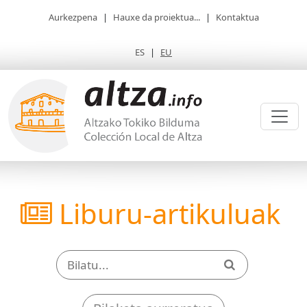
Aurkezpena
|
Hauxe da proiektua...
|
Kontaktua
ES
|
EU
Liburu-artikuluak