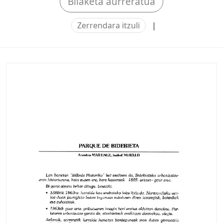
Bilaketa aurreratua
Zerrendara itzuli
|