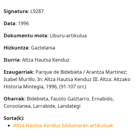
Signatura
: L9287
Data
: 1996
Dokumentu mota
: Liburu-artikulua
Hizkuntza
: Gaztelania
Iturria
: Altza Hautsa Kenduz
Ezaugarriak
: Parque de Bidebieta / Arantza Martinez;
Isabel Murillo. In: Altza Hautsa Kenduz III. Altza: Altzako
Historia Mintegia, 1996, (91-107 orr.)
Oharrak
: Bidebieta, Fausto Gaiztarro, Ernabido,
Consolanea, Larrabide, Landategi
Sorta(k):
Altza Hautsa Kenduz bildumaren artikuluak