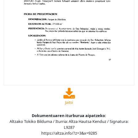
Jaitsi
Dokumentuaren iturburua aipatzeko:
Altzako Tokiko Bilduma / Iturria: Altza Hautsa Kenduz / Signatura:
L9287
https://altza.info/?z=3&x=9285