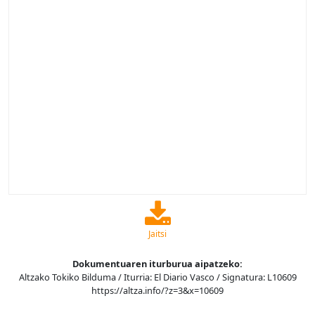
Jaitsi
Dokumentuaren iturburua aipatzeko:
Altzako Tokiko Bilduma / Iturria: El Diario Vasco / Signatura: L10609
https://altza.info/?z=3&x=10609