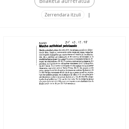
Bilaketa aurreratua
Zerrendara itzuli
|