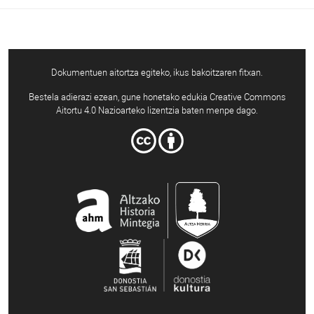
Dokumentuen aitortza egiteko, ikus bakoitzaren fitxan.
Bestela adierazi ezean, gune honetako edukia Creative Commons
Aitortu 4.0 Nazioarteko lizentzia baten menpe dago.