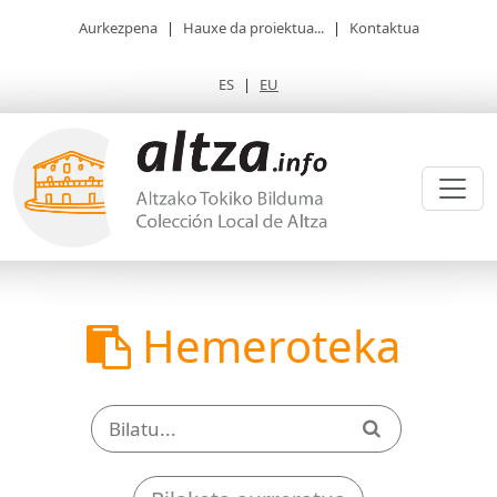
Aurkezpena
|
Hauxe da proiektua...
|
Kontaktua
ES
|
EU
Hemeroteka