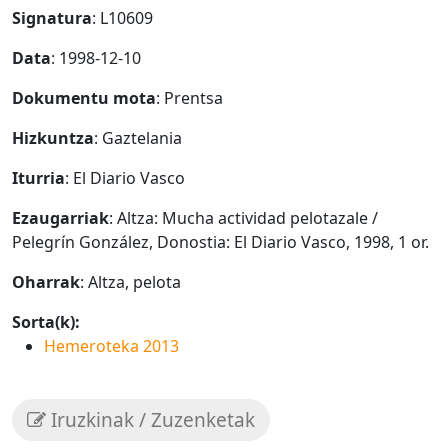
Signatura
: L10609
Data
: 1998-12-10
Dokumentu mota
: Prentsa
Hizkuntza
: Gaztelania
Iturria
: El Diario Vasco
Ezaugarriak
: Altza: Mucha actividad pelotazale /
Pelegrín González, Donostia: El Diario Vasco, 1998, 1 or.
Oharrak
: Altza, pelota
Sorta(k):
Hemeroteka 2013
Iruzkinak / Zuzenketak