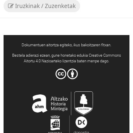
Iruzkinak / Zuzenketak
Dokumentuen aitortza egiteko, ikus bakoitzaren fitxan.
Bestela adierazi ezean, gune honetako edukia Creative Commons
Aitortu 4.0 Nazioarteko lizentzia baten menpe dago.