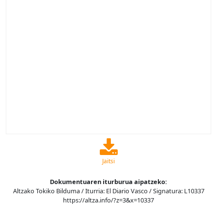
Jaitsi
Dokumentuaren iturburua aipatzeko:
Altzako Tokiko Bilduma / Iturria: El Diario Vasco / Signatura: L10337
https://altza.info/?z=3&x=10337