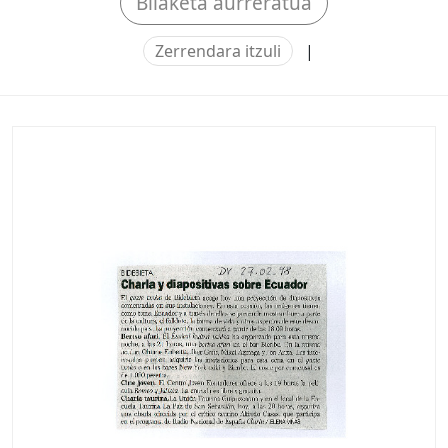
Bilaketa aurreratua
Zerrendara itzuli
|