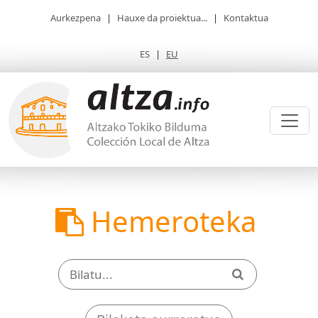
Aurkezpena
|
Hauxe da proiektua...
|
Kontaktua
ES
|
EU
Hemeroteka