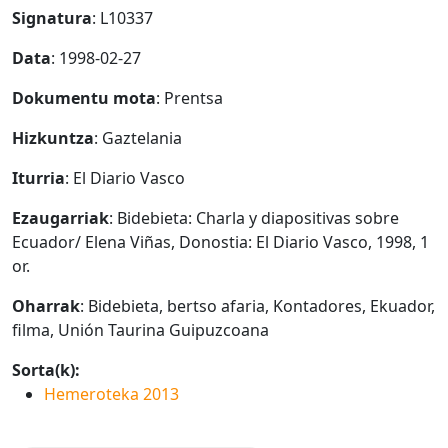
Signatura
: L10337
Data
: 1998-02-27
Dokumentu mota
: Prentsa
Hizkuntza
: Gaztelania
Iturria
: El Diario Vasco
Ezaugarriak
: Bidebieta: Charla y diapositivas sobre
Ecuador/ Elena Viñas, Donostia: El Diario Vasco, 1998, 1
or.
Oharrak
: Bidebieta, bertso afaria, Kontadores, Ekuador,
filma, Unión Taurina Guipuzcoana
Sorta(k):
Hemeroteka 2013