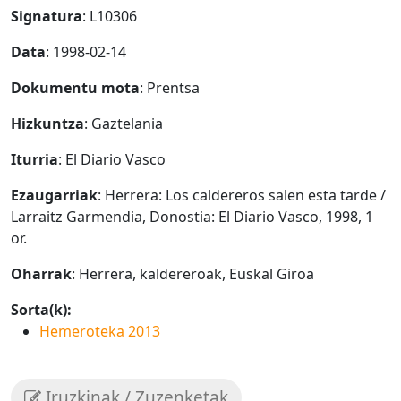
Signatura
: L10306
Data
: 1998-02-14
Dokumentu mota
: Prentsa
Hizkuntza
: Gaztelania
Iturria
: El Diario Vasco
Ezaugarriak
: Herrera: Los caldereros salen esta tarde /
Larraitz Garmendia, Donostia: El Diario Vasco, 1998, 1
or.
Oharrak
: Herrera, kaldereroak, Euskal Giroa
Sorta(k):
Hemeroteka 2013
Iruzkinak / Zuzenketak