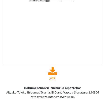
Jaitsi
Dokumentuaren iturburua aipatzeko:
Altzako Tokiko Bilduma / Iturria: El Diario Vasco / Signatura: L10306
https://altza.info/?z=3&x=10306