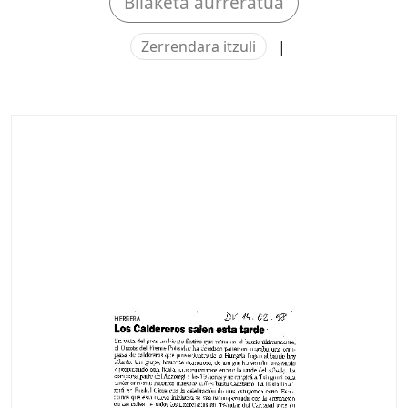
Bilaketa aurreratua
Zerrendara itzuli
|