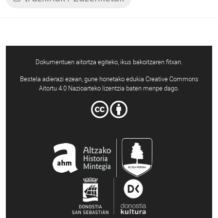
Dokumentuen aitortza egiteko, ikus bakoitzaren fitxan.
Bestela adierazi ezean, gune honetako edukia Creative Commons
Aitortu 4.0 Nazioarteko lizentzia baten menpe dago.