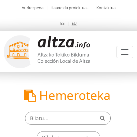
Aurkezpena
|
Hauxe da proiektua...
|
Kontaktua
ES
|
EU
Hemeroteka