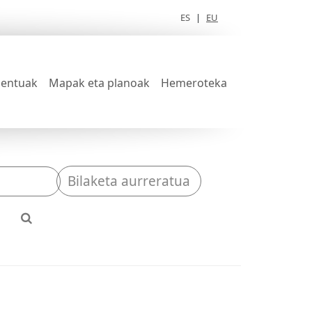
ES
|
EU
entuak
Mapak eta planoak
Hemeroteka
Bilaketa aurreratua