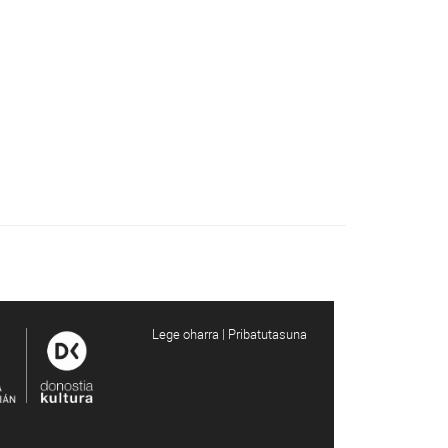
Lege oharra | Pribatutasuna