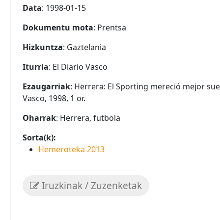
Data
: 1998-01-15
Dokumentu mota
: Prentsa
Hizkuntza
: Gaztelania
Iturria
: El Diario Vasco
Ezaugarriak
: Herrera: El Sporting mereció mejor sue
Vasco, 1998, 1 or.
Oharrak
: Herrera, futbola
Sorta(k):
Hemeroteka 2013
Iruzkinak / Zuzenketak