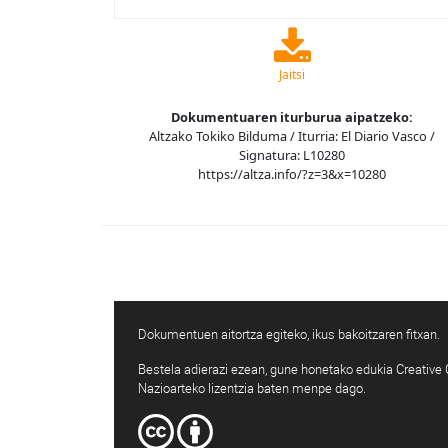
Jaitsi
Dokumentuaren iturburua aipatzeko:
Altzako Tokiko Bilduma / Iturria: El Diario Vasco /
Signatura: L10280
https://altza.info/?z=3&x=10280
Dokumentuen aitortza egiteko, ikus bakoitzaren fitxan.
Bestela adierazi ezean, gune honetako edukia Creativ
Nazioarteko lizentzia baten menpe dago.