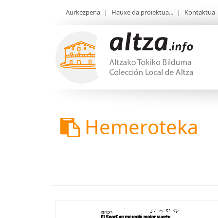
Aurkezpena
|
Hauxe da proiektua...
|
Kontaktua
Hemeroteka