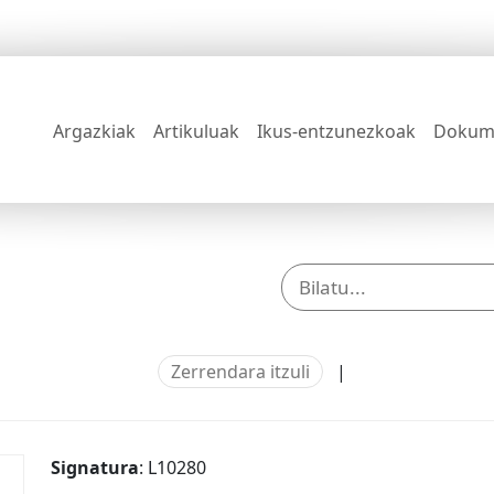
Argazkiak
Artikuluak
Ikus-entzunezkoak
Dokum
Zerrendara itzuli
|
Signatura
: L10280