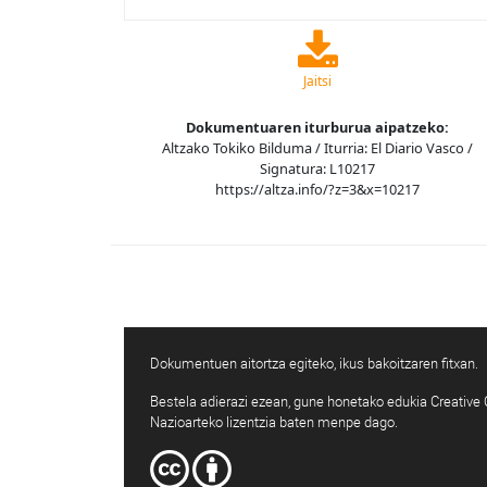
Jaitsi
Dokumentuaren iturburua aipatzeko:
Altzako Tokiko Bilduma / Iturria: El Diario Vasco /
Signatura: L10217
https://altza.info/?z=3&x=10217
Dokumentuen aitortza egiteko, ikus bakoitzaren fitxan.
Bestela adierazi ezean, gune honetako edukia Creativ
Nazioarteko lizentzia baten menpe dago.