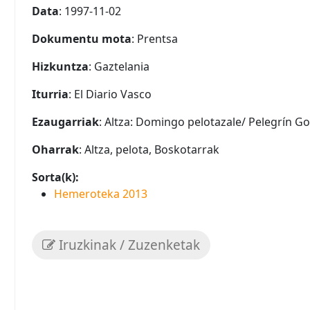
Data
: 1997-11-02
Dokumentu mota
: Prentsa
Hizkuntza
: Gaztelania
Iturria
: El Diario Vasco
Ezaugarriak
: Altza: Domingo pelotazale/ Pelegrín Gon
Oharrak
: Altza, pelota, Boskotarrak
Sorta(k):
Hemeroteka 2013
Iruzkinak / Zuzenketak