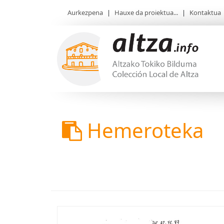
Aurkezpena
|
Hauxe da proiektua...
|
Kontaktua
Hemeroteka