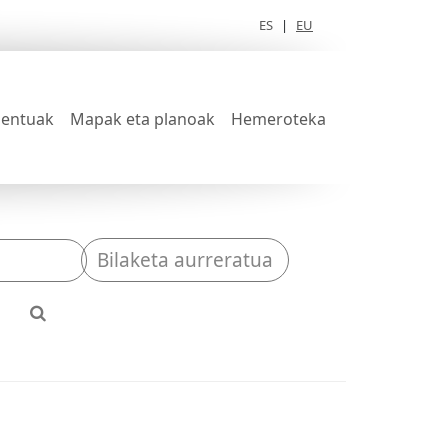
ES
|
EU
entuak
Mapak eta planoak
Hemeroteka
Bilaketa aurreratua