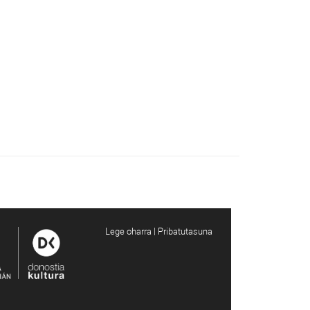
Lege oharra | Pribatutasuna