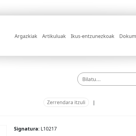
Argazkiak
Artikuluak
Ikus-entzunezkoak
Dokum
Zerrendara itzuli
|
Signatura
: L10217