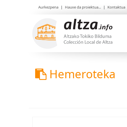
Aurkezpena
|
Hauxe da proiektua...
|
Kontaktua
Hemeroteka