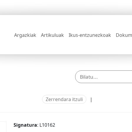
Argazkiak
Artikuluak
Ikus-entzunezkoak
Dokum
Zerrendara itzuli
|
Signatura
: L10162