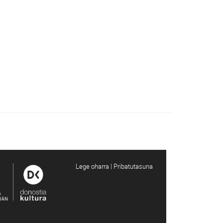
Lege oharra | Pribatutasuna