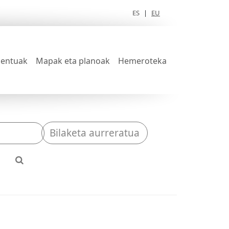
ES
|
EU
entuak
Mapak eta planoak
Hemeroteka
Bilaketa aurreratua