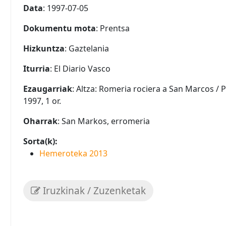
Data
: 1997-07-05
Dokumentu mota
: Prentsa
Hizkuntza
: Gaztelania
Iturria
: El Diario Vasco
Ezaugarriak
: Altza: Romeria rociera a San Marcos / 
1997, 1 or.
Oharrak
: San Markos, erromeria
Sorta(k):
Hemeroteka 2013
Iruzkinak / Zuzenketak