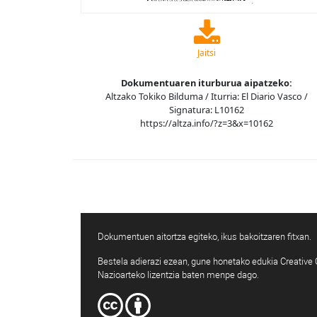
Jaitsi
Dokumentuaren iturburua aipatzeko:
Altzako Tokiko Bilduma / Iturria: El Diario Vasco /
Signatura: L10162
https://altza.info/?z=3&x=10162
Dokumentuen aitortza egiteko, ikus bakoitzaren fitxan.
Bestela adierazi ezean, gune honetako edukia Creativ
Nazioarteko lizentzia baten menpe dago.