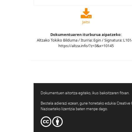
Jaitsi
Dokumentuaren iturburua aipatzeko:
Altzako Tokiko Bilduma / Iturria: Egin / Signatura: L101
https://altza.info/?z=3&x=10145
Dokumentuen aitortza egiteko, ikus bakoitzaren fitxan.
Bestela adierazi ezean, gune honetako edukia Creativ
Nazioarteko lizentzia baten menpe dago.