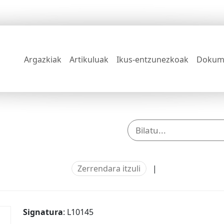
Argazkiak
Artikuluak
Ikus-entzunezkoak
Dokum
Zerrendara itzuli
|
Signatura
: L10145