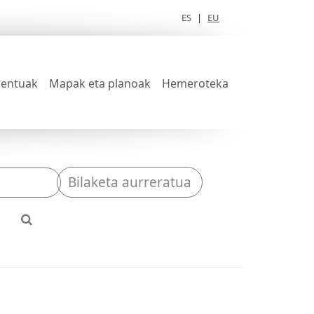
ES
|
EU
entuak
Mapak eta planoak
Hemeroteka
Bilaketa aurreratua