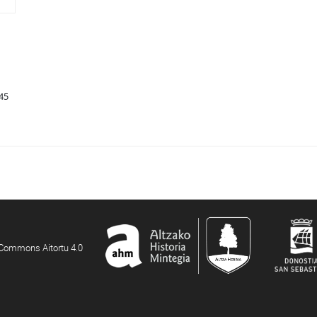
45
e Commons Aitortu 4.0