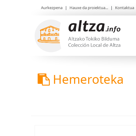
Aurkezpena
|
Hauxe da proiektua...
|
Kontaktua
Hemeroteka