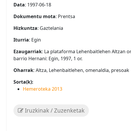
Data
: 1997-06-18
Dokumentu mota
: Prentsa
Hizkuntza
: Gaztelania
Iturria
: Egin
Ezaugarriak
: La plataforma Lehenbaitlehen Altzan o
barrio Hernani: Egin, 1997, 1 or.
Oharrak
: Altza, Lehenbaitlehen, omenaldia, presoak
Sorta(k):
Hemeroteka 2013
Iruzkinak / Zuzenketak