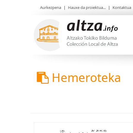
Aurkezpena
|
Hauxe da proiektua...
|
Kontaktua
Hemeroteka