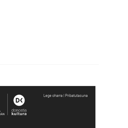
Lege oharra | Pribatutasuna