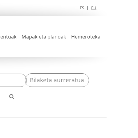
ES
|
EU
entuak
Mapak eta planoak
Hemeroteka
Bilaketa aurreratua