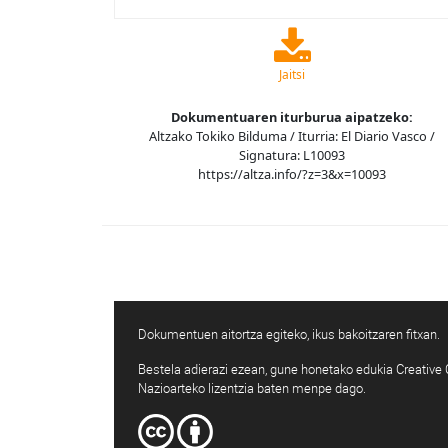
Jaitsi
Dokumentuaren iturburua aipatzeko:
Altzako Tokiko Bilduma / Iturria: El Diario Vasco /
Signatura: L10093
https://altza.info/?z=3&x=10093
Dokumentuen aitortza egiteko, ikus bakoitzaren fitxan.
Bestela adierazi ezean, gune honetako edukia Creativ
Nazioarteko lizentzia baten menpe dago.