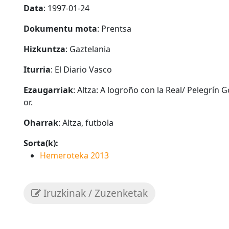
Data
: 1997-01-24
Dokumentu mota
: Prentsa
Hizkuntza
: Gaztelania
Iturria
: El Diario Vasco
Ezaugarriak
: Altza: A logroño con la Real/ Pelegrín 
or.
Oharrak
: Altza, futbola
Sorta(k):
Hemeroteka 2013
Iruzkinak / Zuzenketak