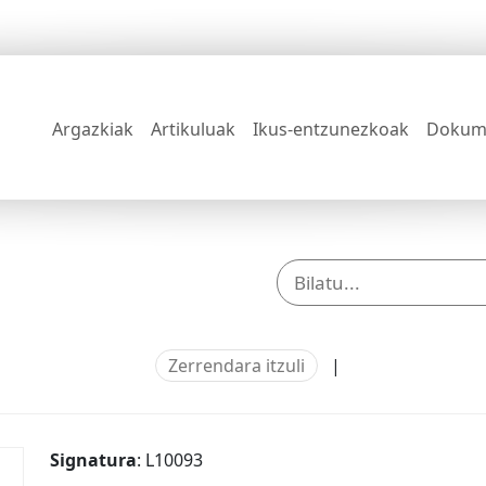
Argazkiak
Artikuluak
Ikus-entzunezkoak
Dokum
Zerrendara itzuli
|
Signatura
: L10093