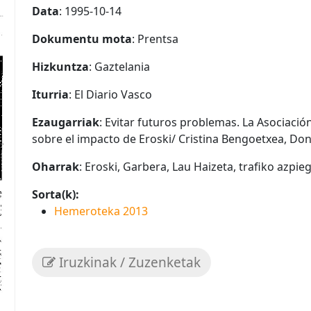
Data
: 1995-10-14
Dokumentu mota
: Prentsa
Hizkuntza
: Gaztelania
Iturria
: El Diario Vasco
Ezaugarriak
: Evitar futuros problemas. La Asociació
sobre el impacto de Eroski/ Cristina Bengoetxea, Donos
Oharrak
: Eroski, Garbera, Lau Haizeta, trafiko azpie
Sorta(k):
Hemeroteka 2013
Iruzkinak / Zuzenketak