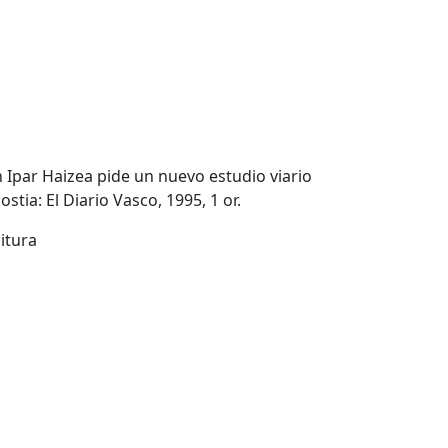
n Ipar Haizea pide un nuevo estudio viario
tia: El Diario Vasco, 1995, 1 or.
gitura