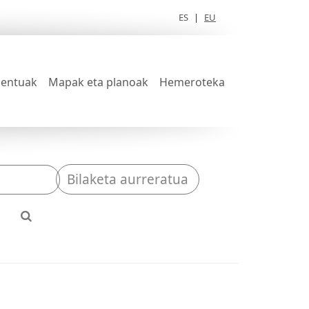
ES
|
EU
entuak
Mapak eta planoak
Hemeroteka
Bilaketa aurreratua