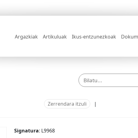
Argazkiak
Artikuluak
Ikus-entzunezkoak
Dokum
Zerrendara itzuli
|
Signatura
: L9968