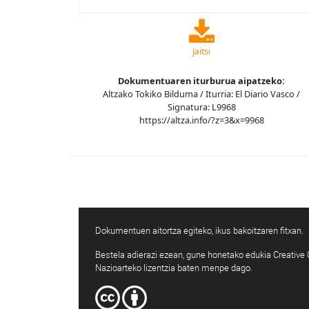
Jaitsi
Dokumentuaren iturburua aipatzeko:
Altzako Tokiko Bilduma / Iturria: El Diario Vasco /
Signatura: L9968
https://altza.info/?z=3&x=9968
Dokumentuen aitortza egiteko, ikus bakoitzaren fitxan.
Bestela adierazi ezean, gune honetako edukia Creativ
Nazioarteko lizentzia baten menpe dago.