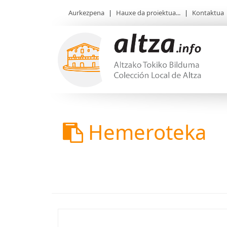
Aurkezpena
|
Hauxe da proiektua...
|
Kontaktua
Hemeroteka