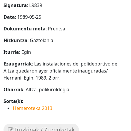
Signatura
: L9839
Data
: 1989-05-25
Dokumentu mota
: Prentsa
Hizkuntza
: Gaztelania
Iturria
: Egin
Ezaugarriak
: Las instalaciones del polideportivo de
Altza quedaron ayer oficialmente inauguradas/
Hernani: Egin, 1989, 2 orr.
Oharrak
: Altza, polikiroldegia
Sorta(k):
Hemeroteka 2013
Iruzkinak / Zuzenketak