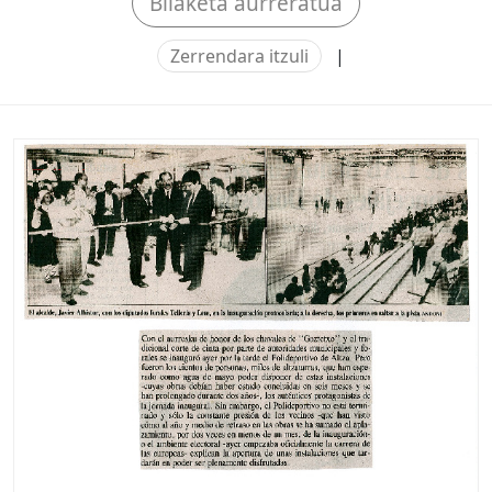
Bilaketa aurreratua
Zerrendara itzuli
|