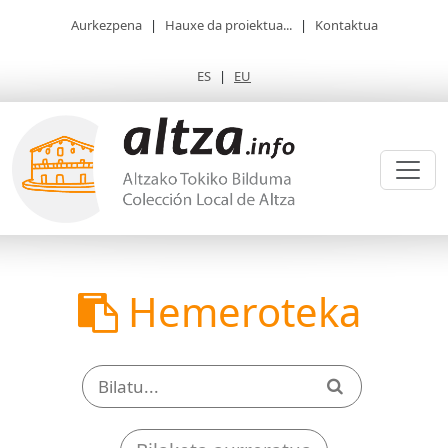
Aurkezpena
|
Hauxe da proiektua...
|
Kontaktua
ES
|
EU
Hemeroteka