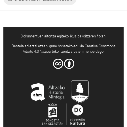
Dokumentuen aitortza egiteko, ikus bakoitzaren fitxan.
Bestela adierazi ezean, gune honetako edukia Creative Commons
Aitortu 4.0 Nazioarteko lizentzia baten menpe dago.