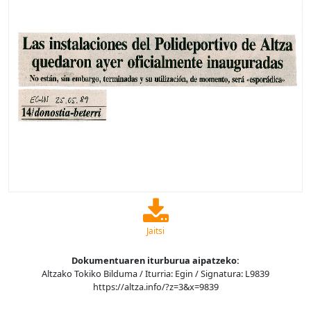
Jaitsi
Dokumentuaren iturburua aipatzeko:
Altzako Tokiko Bilduma / Iturria: Egin / Signatura: L9839
https://altza.info/?z=3&x=9839