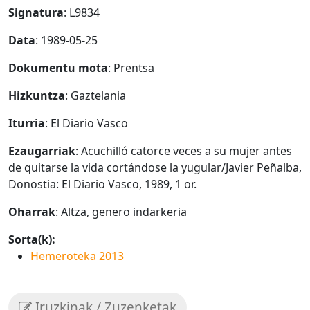
Signatura
: L9834
Data
: 1989-05-25
Dokumentu mota
: Prentsa
Hizkuntza
: Gaztelania
Iturria
: El Diario Vasco
Ezaugarriak
: Acuchilló catorce veces a su mujer antes
de quitarse la vida cortándose la yugular/Javier Peñalba,
Donostia: El Diario Vasco, 1989, 1 or.
Oharrak
: Altza, genero indarkeria
Sorta(k):
Hemeroteka 2013
Iruzkinak / Zuzenketak