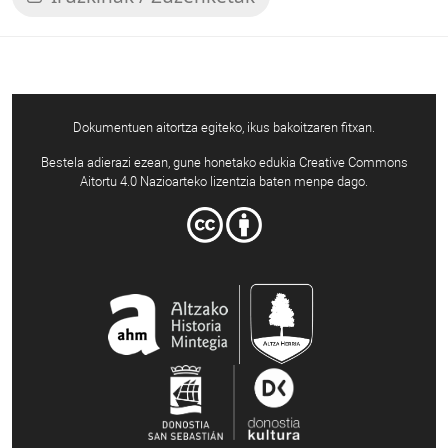
Dokumentuen aitortza egiteko, ikus bakoitzaren fitxan.
Bestela adierazi ezean, gune honetako edukia Creative Commons
Aitortu 4.0 Nazioarteko lizentzia baten menpe dago.