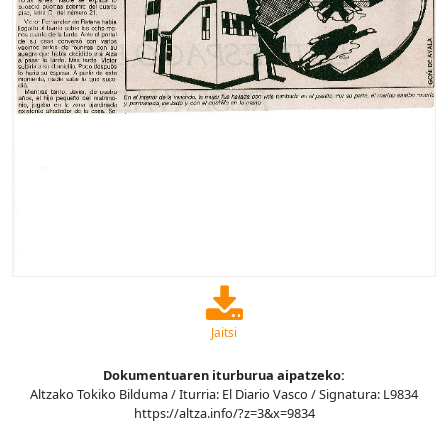
Jaitsi
Dokumentuaren iturburua aipatzeko:
Altzako Tokiko Bilduma / Iturria: El Diario Vasco / Signatura: L9834
https://altza.info/?z=3&x=9834