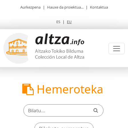
Aurkezpena
|
Hauxe da proiektua...
|
Kontaktua
ES
|
EU
Hemeroteka