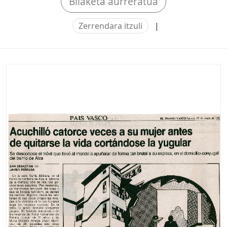
Bilaketa aurreratua
Zerrendara itzuli
|