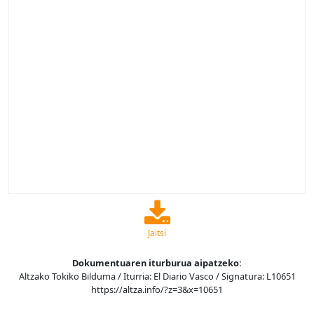
Jaitsi
Dokumentuaren iturburua aipatzeko:
Altzako Tokiko Bilduma / Iturria: El Diario Vasco / Signatura: L10651
https://altza.info/?z=3&x=10651