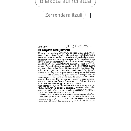
Bilaketa aurreratua
Zerrendara itzuli
|