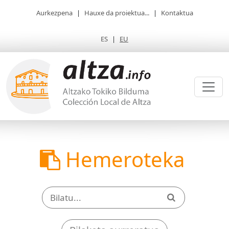
Aurkezpena
|
Hauxe da proiektua...
|
Kontaktua
ES
|
EU
Hemeroteka