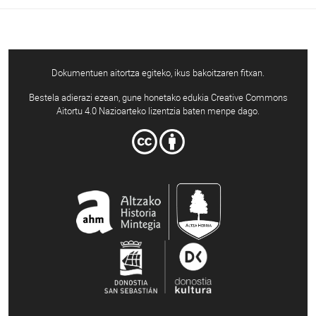
Dokumentuen aitortza egiteko, ikus bakoitzaren fitxan.
Bestela adierazi ezean, gune honetako edukia Creative Commons
Aitortu 4.0 Nazioarteko lizentzia baten menpe dago.