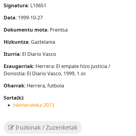
Signatura
: L10651
Data
: 1999-10-27
Dokumentu mota
: Prentsa
Hizkuntza
: Gaztelania
Iturria
: El Diario Vasco
Ezaugarriak
: Herrera: El empate hizo justicia /
Donostia: El Diario Vasco, 1999, 1 or.
Oharrak
: Herrera, futbola
Sorta(k):
Hemeroteka 2013
Iruzkinak / Zuzenketak